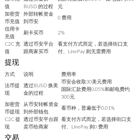
值
BUSD 的过程
元
加密货
外部转帐资金
0 费用
币充值
到币安
信用卡
刷卡买币
2%
充值
C2C 充
透过币安平台
看支付方式而定，若选择街口支
值
跟商家买币
付、LinePay 则无需费用
提现
方式
说明
费用率
币安会收取30美元费用
法币提
透过BUSD 换美
国际汇款费用0.05%和邮电费约
现
金的过程
300元
加密货
从币安转帐资金
看币种，普遍低于0.01%
币提现
到外部钱包
C2C 提
透过币安平台跟
看支付方式而定，若选择街口支
现
卖币给商家
付、LinePay 则0 费用
交易