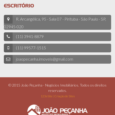
ESCRITÓRIO
R. Arcangélica, 95 - Sala 07 - Pirituba - São Paulo - SP,
02945-020
(11) 3941-8879
(11) 99577-1515
joaopecanha.imoveis@gmail.com
© 2015 João Peçanha - Negócios Imobiliários. Todos os direitos
reservados.
123eSite | Criação de Sites