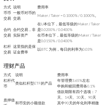
方式
说明
费用率
币币
一般币对币的
Maker / Taker = 0.1000% / 0.1000%。
交易
交易
在U本位下，最低等级的Maker / Taker
合约
合约交易，非
是0.0200% / 0.0400%
交易
实际资产
在币本位下，最低等级的Maker / Taker
是0.0150% / 0.0400%
杠杆
这里指的是保
以BTC 为例，每日的利率为0.03%
交易
证金费率
理财产品
方式
说明
费用率
杠杆代
年管理费3.65%左右
类似杠杆型ETF的产品
币
申购和赎回费用各0.1%
借款期限有四个选项：7
天、14天、30天、90天
质押借
和币安的小额借款
其中90天的年化利率稍微