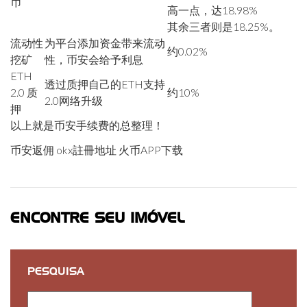
币
高一点，达18.98%
其余三者则是18.25%。
流动性
为平台添加资金带来流动
约0.02%
挖矿
性，币安会给予利息
ETH
透过质押自己的ETH支持
2.0 质
约10%
2.0网络升级
押
以上就是币安手续费的总整理！
币安返佣 okx註冊地址 火币APP下载
ENCONTRE SEU IMÓVEL
PESQUISA