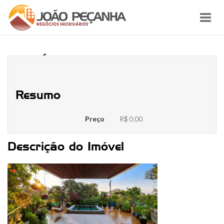
Toggl
navig
009 Área Externa Piso Térreo – 1
Resumo
Preço
R$ 0,00
Descrição do Imóvel