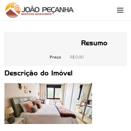
Toggl
navig
018.1 Suíte 2 – Piso 1o
Resumo
Preço
R$ 0,00
Descrição do Imóvel