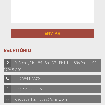
ESCRITÓRIO
R. Arcangélica, 95 - Sala 07 - Pirituba - São Paulo - SP,
02945-020
(11) 3941-8879
(11) 99577-1515
joaopecanha.imoveis@gmail.com