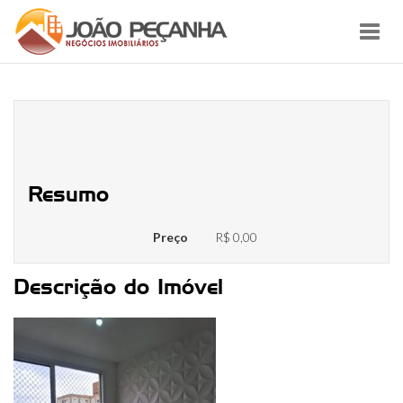
Toggl
navig
12862e33-a56f-4088-98e0-
a4967c9b45b7
Resumo
Preço
R$ 0,00
Descrição do Imóvel