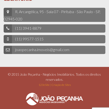
R. Arcangélica, 95 - Sala 07 - Pirituba - São Paulo - SP,
02945-020
(11) 3941-8879
(11) 99577-1515
joaopecanha.imoveis@gmail.com
© 2015 João Peçanha - Negócios Imobiliários. Todos os direitos
reservados.
123eSite | Criação de Sites