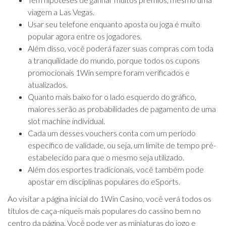
viagem a Las Vegas.
Usar seu telefone enquanto aposta ou joga é muito
popular agora entre os jogadores.
Além disso, você poderá fazer suas compras com toda
a tranquilidade do mundo, porque todos os cupons
promocionais 1Win sempre foram verificados e
atualizados.
Quanto mais baixo for o lado esquerdo do gráfico,
maiores serão as probabilidades de pagamento de uma
slot machine individual.
Cada um desses vouchers conta com um período
específico de validade, ou seja, um limite de tempo pré-
estabelecido para que o mesmo seja utilizado.
Além dos esportes tradicionais, você também pode
apostar em disciplinas populares do eSports.
Ao visitar a página inicial do 1Win Casino, você verá todos os
títulos de caça-níqueis mais populares do cassino bem no
centro da página. Você pode ver as miniaturas do jogo e