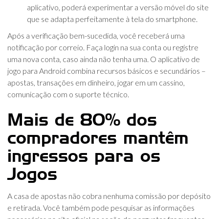
aplicativo, poderá experimentar a versão móvel do site
que se adapta perfeitamente à tela do smartphone.
Após a verificação bem-sucedida, você receberá uma
notificação por correio. Faça login na sua conta ou registre
uma nova conta, caso ainda não tenha uma. O aplicativo de
jogo para Android combina recursos básicos e secundários –
apostas, transações em dinheiro, jogar em um cassino,
comunicação com o suporte técnico.
Mais de 80% dos
compradores mantêm
ingressos para os
Jogos
A casa de apostas não cobra nenhuma comissão por depósito
e retirada. Você também pode pesquisar as informações