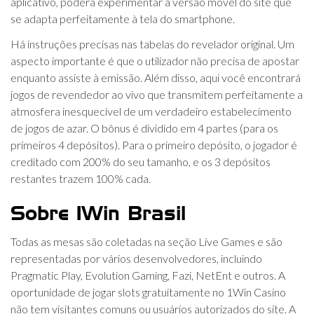
aplicativo, poderá experimentar a versão móvel do site que
se adapta perfeitamente à tela do smartphone.
Há instruções precisas nas tabelas do revelador original. Um
aspecto importante é que o utilizador não precisa de apostar
enquanto assiste à emissão. Além disso, aqui você encontrará
jogos de revendedor ao vivo que transmitem perfeitamente a
atmosfera inesquecível de um verdadeiro estabelecimento
de jogos de azar. O bônus é dividido em 4 partes (para os
primeiros 4 depósitos). Para o primeiro depósito, o jogador é
creditado com 200% do seu tamanho, e os 3 depósitos
restantes trazem 100% cada.
Sobre 1Win Brasil
Todas as mesas são coletadas na seção Live Games e são
representadas por vários desenvolvedores, incluindo
Pragmatic Play, Evolution Gaming, Fazi, NetEnt e outros. A
oportunidade de jogar slots gratuitamente no 1Win Casino
não tem visitantes comuns ou usuários autorizados do site. A