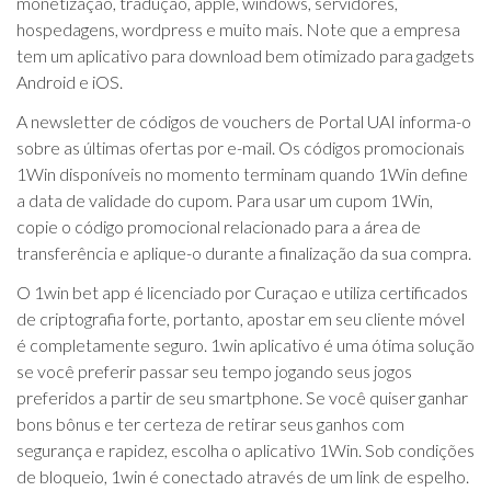
monetização, tradução, apple, windows, servidores,
hospedagens, wordpress e muito mais. Note que a empresa
tem um aplicativo para download bem otimizado para gadgets
Android e iOS.
A newsletter de códigos de vouchers de Portal UAI informa-o
sobre as últimas ofertas por e-mail. Os códigos promocionais
1Win disponíveis no momento terminam quando 1Win define
a data de validade do cupom. Para usar um cupom 1Win,
copie o código promocional relacionado para a área de
transferência e aplique-o durante a finalização da sua compra.
O 1win bet app é licenciado por Curaçao e utiliza certificados
de criptografia forte, portanto, apostar em seu cliente móvel
é completamente seguro. 1win aplicativo é uma ótima solução
se você preferir passar seu tempo jogando seus jogos
preferidos a partir de seu smartphone. Se você quiser ganhar
bons bônus e ter certeza de retirar seus ganhos com
segurança e rapidez, escolha o aplicativo 1Win. Sob condições
de bloqueio, 1win é conectado através de um link de espelho.