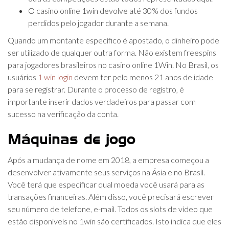
O casino online 1win devolve até 30% dos fundos
perdidos pelo jogador durante a semana.
Quando um montante específico é apostado, o dinheiro pode
ser utilizado de qualquer outra forma. Não existem freespins
para jogadores brasileiros no casino online 1Win. No Brasil, os
usuários
1 win login
devem ter pelo menos 21 anos de idade
para se registrar. Durante o processo de registro, é
importante inserir dados verdadeiros para passar com
sucesso na verificação da conta.
Máquinas de jogo
Após a mudança de nome em 2018, a empresa começou a
desenvolver ativamente seus serviços na Ásia e no Brasil.
Você terá que especificar qual moeda você usará para as
transações financeiras. Além disso, você precisará escrever
seu número de telefone, e-mail. Todos os slots de vídeo que
estão disponíveis no 1win são certificados. Isto indica que eles