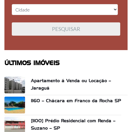
ÚLTIMOS IMÓVEIS
Apartamento á Venda ou Locação –
Jaraguá
1160 – Chácara em Franco da Rocha SP
[1100] Prédio Residencial com Renda –
Suzano – SP