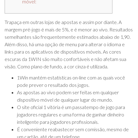
móvel:
Trapaça em outras lojas de apostas e assim por diante. A
margem pré-jogo é mais de 5%, e é menor ao vivo. Resultados
semelhantes são frequentemente estimados abaixo de 1,90.
Além disso, há uma opção de menu para alterar o idioma e
links para os aplicativos de dispositivos móveis. As cores
escuras da 1WIN são muito confortáveis e não afetam sua
visão. Como plano de fundo, a cor cinza é utilizada.
1Win mantém estatísticas on-line com as quais você
pode prever o resultado dos jogos.
As apostas ao vivo podem ser feitas em qualquer
dispositivo móvel de qualquer lugar do mundo.
O site oficial 1 vitória é um passatempo de jogo para
jogadores regulares e uma forma de ganhar dinheiro
inteligente para jogadores profissionais.
É conveniente reabastecer sem comissão, mesmo de
um cartão, até de um telefone.