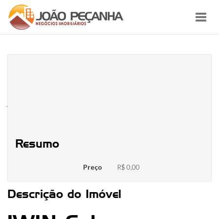
Toggl
navig
1WIN Falcons, CS:GO Próxima
partida, transmissão online,
previsão, estatísticas da partida
1WIN Falcons Twitch, HLTV,
YouTube
Resumo
Preço
R$ 0,00
Descrição do Imóvel