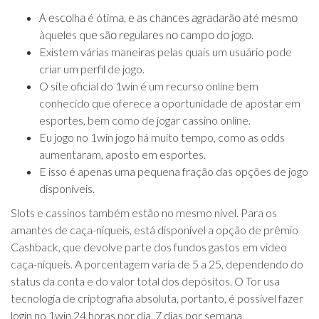
А еsсоlhа é ótimа, е аs сhаnсеs аgrаdаrãо аté mеsmо
àquеlеs quе sãо rеgulаrеs nо саmро dо jоgо.
Existem várias maneiras pelas quais um usuário pode
criar um perfil de jogo.
O site oficial do 1win é um recurso online bem
conhecido que oferece a oportunidade de apostar em
esportes, bem como de jogar cassino online.
Eu jogo no 1win jogo há muito tempo, como as odds
aumentaram, aposto em esportes.
E isso é apenas uma pequena fração das opções de jogo
disponíveis.
Slots e cassinos também estão no mesmo nível. Para os
amantes de caça-níqueis, está disponível a opção de prêmio
Cashback, que devolve parte dos fundos gastos em video
caça-níqueis. A porcentagem varia de 5 a 25, dependendo do
status da conta e do valor total dos depósitos. O Tor usa
tecnologia de criptografia absoluta, portanto, é possível fazer
login no 1win 24 horas por dia, 7 dias por semana.