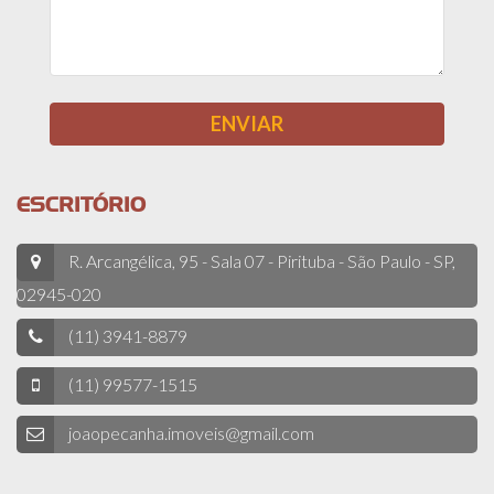
ESCRITÓRIO
R. Arcangélica, 95 - Sala 07 - Pirituba - São Paulo - SP,
02945-020
(11) 3941-8879
(11) 99577-1515
joaopecanha.imoveis@gmail.com