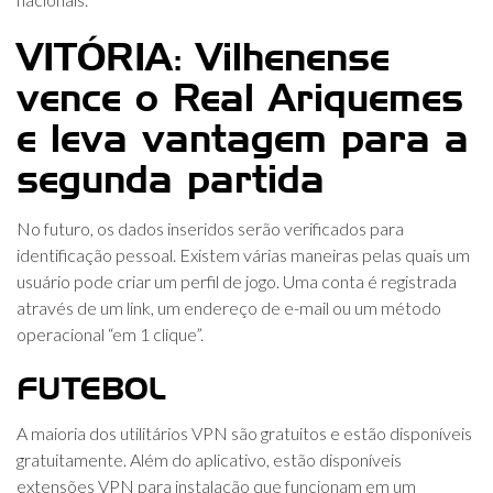
VITÓRIA: Vilhenense
vence o Real Ariquemes
e leva vantagem para a
segunda partida
No futuro, os dados inseridos serão verificados para
identificação pessoal. Existem várias maneiras pelas quais um
usuário pode criar um perfil de jogo. Uma conta é registrada
através de um link, um endereço de e-mail ou um método
operacional “em 1 clique”.
FUTEBOL
A maioria dos utilitários VPN são gratuitos e estão disponíveis
gratuitamente. Além do aplicativo, estão disponíveis
extensões VPN para instalação que funcionam em um