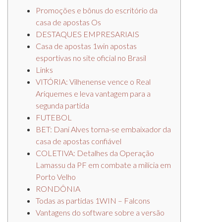
Promoções e bônus do escritório da
casa de apostas Os
DESTAQUES EMPRESARIAIS
Casa de apostas 1win apostas
esportivas no site oficial no Brasil
Links
VITÓRIA: Vilhenense vence o Real
Ariquemes e leva vantagem para a
segunda partida
FUTEBOL
BET: Dani Alves torna-se embaixador da
casa de apostas confiável
COLETIVA: Detalhes da Operação
Lamassu da PF em combate a milícia em
Porto Velho
RONDÔNIA
Todas as partidas 1WIN – Falcons
Vantagens do software sobre a versão