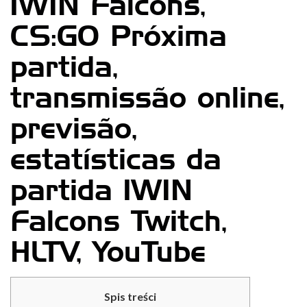
1WIN Falcons,
CS:GO Próxima
partida,
transmissão online,
previsão,
estatísticas da
partida 1WIN
Falcons Twitch,
HLTV, YouTube
Spis treści