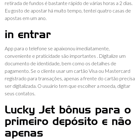
retirada de fundos é bastante rápido de várias horas a 2 dias.
Eu gosto de apostar há muito tempo, tentei quatro casas de
apostas em um ano.
in entrar
App para o telefone se apaixonou imediatamente,
conveniente e praticidade são importantes . Digitalize um
documento de identidade, bem como os detalhes de
pagamento. Se o cliente usar um cartão Visa ou Mastercard
registrado para transações, apenas a frente do cartão precisa
ser digitalizada. O usuário tem que escolher a moeda, digitar
seus contatos.
Lucky Jet bônus para o
primeiro depósito e não
apenas