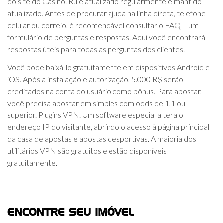
do site do Casino. Ru é atualizado regularmente e mantido
atualizado. Antes de procurar ajuda na linha direta, telefone
celular ou correio, é recomendável consultar o FAQ – um
formulário de perguntas e respostas. Aqui você encontrará
respostas úteis para todas as perguntas dos clientes.
Você pode baixá-lo gratuitamente em dispositivos Android e
iOS. Após a instalação e autorização, 5.000 R$ serão
creditados na conta do usuário como bônus. Para apostar,
você precisa apostar em simples com odds de 1,1 ou
superior. Plugins VPN. Um software especial altera o
endereço IP do visitante, abrindo o acesso à página principal
da casa de apostas e apostas desportivas. A maioria dos
utilitários VPN são gratuitos e estão disponíveis
gratuitamente.
ENCONTRE SEU IMÓVEL