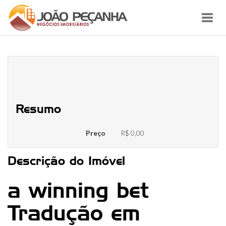
Toggl
navig
1Win o aplicativo de escolha dos
apostadores brasileiros
Resumo
Preço
R$ 0,00
Descrição do Imóvel
a winning bet
Tradução em