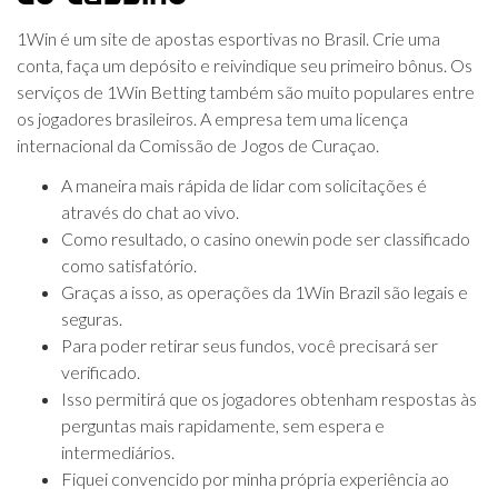
1Win é um site de apostas esportivas no Brasil. Crie uma
conta, faça um depósito e reivindique seu primeiro bônus. Os
serviços de 1Win Betting também são muito populares entre
os jogadores brasileiros. A empresa tem uma licença
internacional da Comissão de Jogos de Curaçao.
A maneira mais rápida de lidar com solicitações é
através do chat ao vivo.
Como resultado, o casino onewin pode ser classificado
como satisfatório.
Graças a isso, as operações da 1Win Brazil são legais e
seguras.
Para poder retirar seus fundos, você precisará ser
verificado.
Isso permitirá que os jogadores obtenham respostas às
perguntas mais rapidamente, sem espera e
intermediários.
Fiquei convencido por minha própria experiência ao