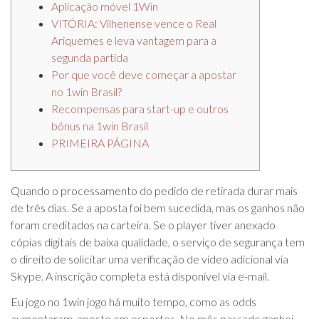
Aplicação móvel 1Win
VITÓRIA: Vilhenense vence o Real
Ariquemes e leva vantagem para a
segunda partida
Por que você deve começar a apostar
no 1win Brasil?
Recompensas para start-up e outros
bônus na 1win Brasil
PRIMEIRA PÁGINA
Quando o processamento do pedido de retirada durar mais
de três dias. Se a aposta foi bem sucedida, mas os ganhos não
foram creditados na carteira. Se o player tiver anexado
cópias digitais de baixa qualidade, o serviço de segurança tem
o direito de solicitar uma verificação de vídeo adicional via
Skype. A inscrição completa está disponível via e-mail.
Eu jogo no 1win jogo há muito tempo, como as odds
aumentaram, aposto em esportes. No mês passado ganhei