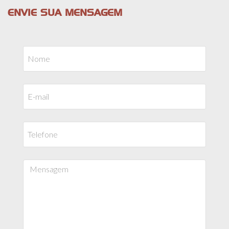
ENVIE SUA MENSAGEM