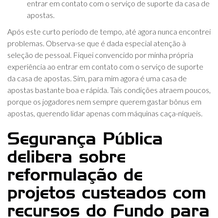
entrar em contato com o serviço de suporte da casa de
apostas.
Após este curto período de tempo, até agora nunca encontrei
problemas. Observa-se que é dada especial atenção à
seleção de pessoal. Fiquei convencido por minha própria
experiência ao entrar em contato com o serviço de suporte
da casa de apostas. Sim, para mim agora é uma casa de
apostas bastante boa e rápida. Tais condições atraem poucos,
porque os jogadores nem sempre querem gastar bônus em
apostas, querendo lidar apenas com máquinas caça-níqueis.
Segurança Pública
delibera sobre
reformulação de
projetos custeados com
recursos do Fundo para