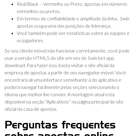
Red/Black – Vermelho ou Preto, apostas em números
vermelhos ou pretos.
Em termos de confiabilidade e amplitude da linha , 1win
apostas ocupa uma das posições de liderança.
Você também pode ver estatísticas sobre as equipes e
os jogadores.
Se seu cliente móvel não funcionar corretamente, você pode
usar a versão HTML5 do site em vez do 1win bet app
download. Para fazer isso, basta visitar o site oficial da
empresa de apostas a partir de seu navegador móvel. Você
encontrará ali uma interface semelhante à do aplicativo e
poderá navegar facilmente pelas seções selecionando o
idioma que melhor lhe convier. A montagem atual está
disponível na seção “Aplicativos” na página principal do site
oficial da casa de apostas.
Perguntas frequentes