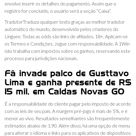
envolve inserir os detalhes do pagamento. Assim que o
registro for concluído, o usuário verá a seção “Caixa”.
TradutorTraduza qualquer texto graças ao melhor tradutor
automático do mundo, desenvolvido pelos criadores do
Linguee. Todas as odds são links de afiliados, 18+, Aplicam-se
os Termos e Condições, Jogue com responsabilidade. A 1Win
não trabalha com impostos sobre os ganhos, reservando este
processo para jurisdições nacionais.
Fã invade palco de Gusttavo
Lima e ganha presente de R$
15 mil, em Caldas Novas GO
É a responsabilidade do cliente pagar pelo imposto de acordo
com as leis de seu país. A margem pré-jogo é mais de 5%, e é
menor ao vivo. Resultados semelhantes são frequentemente
estimados abaixo de 1,90. Além disso, há uma opção de menu
para alterar o idioma e links para os aplicativos de dispositivos