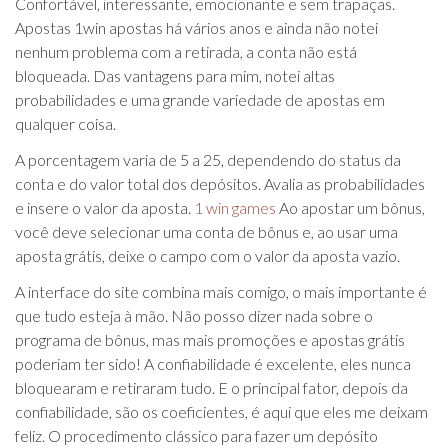
Confortável, interessante, emocionante e sem trapaças.
Apostas 1win apostas há vários anos e ainda não notei
nenhum problema com a retirada, a conta não está
bloqueada. Das vantagens para mim, notei altas
probabilidades e uma grande variedade de apostas em
qualquer coisa.
A porcentagem varia de 5 a 25, dependendo do status da
conta e do valor total dos depósitos. Avalia as probabilidades
e insere o valor da aposta.
1 win games
Ao apostar um bônus,
você deve selecionar uma conta de bônus e, ao usar uma
aposta grátis, deixe o campo com o valor da aposta vazio.
A interface do site combina mais comigo, o mais importante é
que tudo esteja à mão. Não posso dizer nada sobre o
programa de bônus, mas mais promoções e apostas grátis
poderiam ter sido! A confiabilidade é excelente, eles nunca
bloquearam e retiraram tudo. E o principal fator, depois da
confiabilidade, são os coeficientes, é aqui que eles me deixam
feliz. O procedimento clássico para fazer um depósito