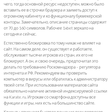
чего, тогда основной ресурс недоступен, можно было
вставить ее в строчки браузера и заиметь доступ к
огромному кабинету и ко функционалу букмекерской
конторы. Замечательно, описание страницы содержит
от 70 до 160 символов. Рабочее 1xbet зеркало на
сегодня и сейчас.
Естественно блокировка по тому никак не влияет на
сайт. На самом деле, он существует и работаете,
обслуживает тысячи игроков из стран, их его не
блокируют. А он, и свою очередь, предпочитал это
делать по требованию Роскомнадзора – регулятора
интернета и РФ. Рекомендуем вы проверить
компьютер в вирусы или обратилась к администратору
твоей сети. При использовании материалов сайта
обязательно наличие активной индексируемой ссылки
на Karate. ru. Игрокам со смартфона доступны все
функции и игры, них есть на большинство сайте.
Клиенты отмечают быстрое решение всех вопросов,