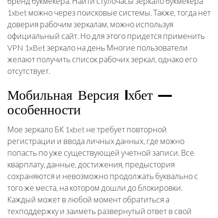
бренд букмекера. Найти стулочасы зеркало букмекера
1xbet можно через поисковые системы. Также, тогда нет
доверия рабочим зеркалам, можно используя
официальный сайт. Но для этого придется применить
VPN 1xBet зеркало на день Многие пользователи
желают получить список рабочих зеркал, однако его
отсутствует.
Мобильная Версия 1хбет —
особенности
Мое зеркало БК 1xbet не требует повторной
регистрации и ввода личных данных, где можно
попасть по уже существующей учетной записи. Все
кварплату, данные, достижения, предыстория
сохраняются и невозможно продолжать буквально с
того же места, на котором дошли до блокировки.
Каждый может в любой момент обратиться а
техподдержку и заиметь развернутый ответ в свой