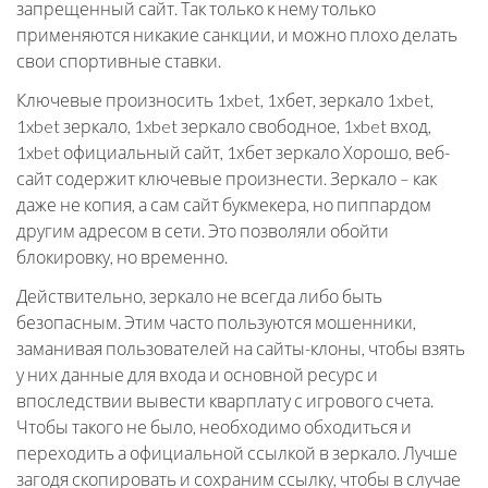
запрещенный сайт. Так только к нему только
применяются никакие санкции, и можно плохо делать
свои спортивные ставки.
Ключевые произносить 1xbet, 1хбет, зеркало 1xbet,
1xbet зеркало, 1xbet зеркало свободное, 1xbet вход,
1xbet официальный сайт, 1хбет зеркало Хорошо, веб-
сайт содержит ключевые произнести. Зеркало – как
даже не копия, а сам сайт букмекера, но пиппардом
другим адресом в сети. Это позволяли обойти
блокировку, но временно.
Действительно, зеркало не всегда либо быть
безопасным. Этим часто пользуются мошенники,
заманивая пользователей на сайты-клоны, чтобы взять
у них данные для входа и основной ресурс и
впоследствии вывести кварплату с игрового счета.
Чтобы такого не было, необходимо обходиться и
переходить а официальной ссылкой в зеркало. Лучше
загодя скопировать и сохраним ссылку, чтобы в случае