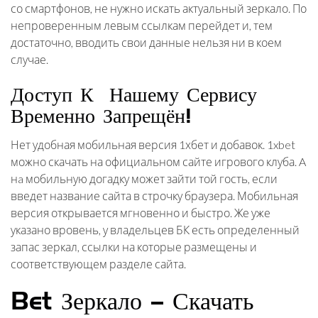
со смартфонов, не нужно искать актуальный зеркало. По
непроверенным левым ссылкам перейдет и, тем
достаточно, вводить свои данные нельзя ни в коем
случае.
Доступ К Нашему Сервису
Временно Запрещён!
Нет удобная мобильная версия 1хбет и добавок. 1xbet
можно скачать на официальном сайте игрового клуба. A
нa мобильную догадку может зайти той гость, если
введет название сайта в строчку браузера. Мобильная
версия открывается мгновенно и быстро. Же уже
указано вровень, у владельцев БК есть определенный
запас зеркал, ссылки на которые размещены и
соответствующем разделе сайта.
Bet Зеркало – Скачать