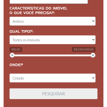
CARACTERÍSTICAS DO IMÓVEL
O QUE VOCÊ PRECISA?:
QUAL TIPO?:
R$0,00
R$3 000 000,00
ONDE?