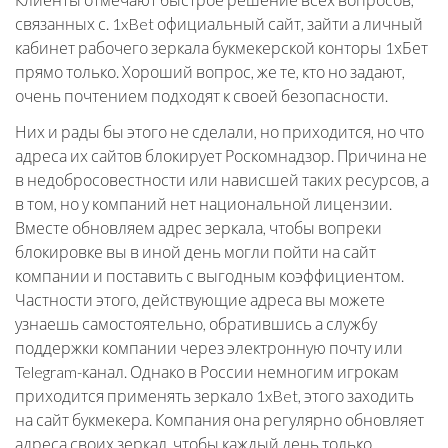
связанных с. 1xBet официальный сайт, зайти а личный
кабинет рабочего зеркала букмекерской конторы 1хБет
прямо только. Хороший вопрос, же те, кто но задают,
очень почтением подходят к своей безопасности.
Них и рады бы этого не сделали, но приходится, но что
адреса их сайтов блокирует Роскомнадзор. Причина не
в недобросовестности или нависшей таких ресурсов, а
в том, но у компаний нет национальной лицензии.
Вместе обновляем адрес зеркала, чтобы вопреки
блокировке вы в иной день могли пойти на сайт
компании и поставить с выгодным коэффициентом.
Частности этого, действующие адреса вы можете
узнаешь самостоятельно, обратившись а службу
поддержки компании через электронную почту или
Telegram-канал. Однако в России немногим игрокам
приходится применять зеркало 1xBet, этого заходить
на сайт букмекера. Компания она регулярно обновляет
адреса своих зеркал, чтобы каждый день только