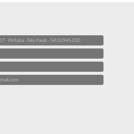
 07 - Pirituba - São Paulo - SP, 02945-020
mail.com