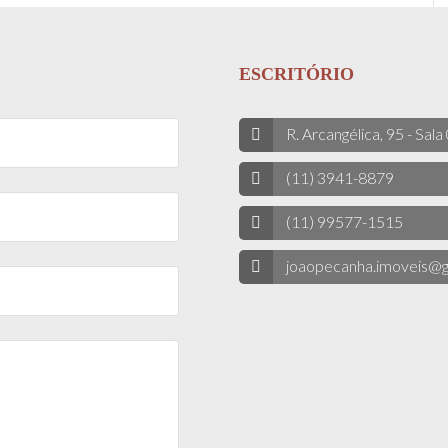
ESCRITÓRIO
R. Arcangélica, 95 - Sala
(11) 3941-8879
(11) 99577-1515
joaopecanha.imoveis@g