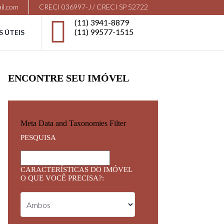
il.com
CRECI 036997-J / CRECI SP 52722
(11) 3941-8879
(11) 99577-1515
S ÚTEIS
ENCONTRE SEU IMÓVEL
Meta Data and Taxonomies Filter
PESQUISA
CARACTERÍSTICAS DO IMÓVEL
O QUE VOCÊ PRECISA?: