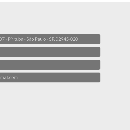
 07 - Pirituba - São Paulo - SP, 02945-020
mail.com