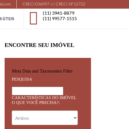
il.com
CRECI 036997-J / CRECI SP 52722
(11) 3941-8879
(11) 99577-1515
S ÚTEIS
ENCONTRE SEU IMÓVEL
Meta Data and Taxonomies Filter
PESQUISA
CARACTERÍSTICAS DO IMÓVEL
O QUE VOCÊ PRECISA?: