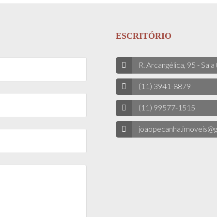
ESCRITÓRIO
R. Arcangélica, 95 - Sala
(11) 3941-8879
(11) 99577-1515
joaopecanha.imoveis@g