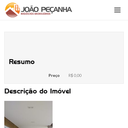
Toggl
navig
cc5e2a8d-397c-4eb4-b836-
a2ffb5f9f1d9
Resumo
Preço
R$ 0,00
Descrição do Imóvel