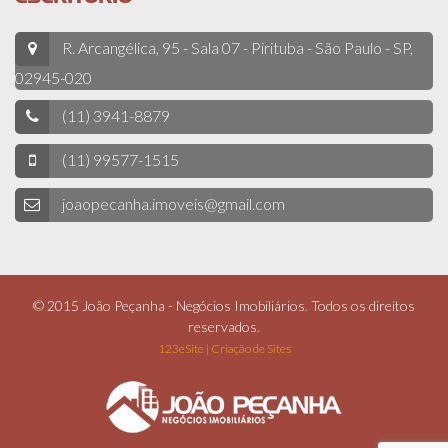
R. Arcangélica, 95 - Sala 07 - Pirituba - São Paulo - SP,
02945-020
(11) 3941-8879
(11) 99577-1515
joaopecanha.imoveis@gmail.com
© 2015 João Peçanha - Negócios Imobiliários. Todos os direitos
reservados.
123eSite | Criação de Sites