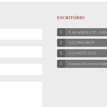
ESCRITÓRIO
R. Arcangélica, 95 - Sala
(11) 3941-8879
(11) 99577-1515
joaopecanha.imoveis@g