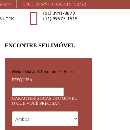
il.com
CRECI 036997-J / CRECI SP 52722
(11) 3941-8879
(11) 99577-1515
S ÚTEIS
ENCONTRE SEU IMÓVEL
Meta Data and Taxonomies Filter
PESQUISA
CARACTERÍSTICAS DO IMÓVEL
O QUE VOCÊ PRECISA?: