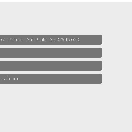
 07 - Pirituba - São Paulo - SP, 02945-020
mail.com