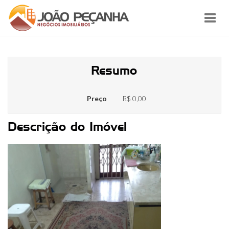
Toggl
navig
2772227908
Resumo
Preço
R$ 0,00
Descrição do Imóvel