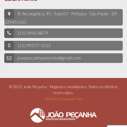
R. Arcangélica, 95 - Sala 07 - Pirituba - São Paulo - SP,
02945-020
(11) 3941-8879
(11) 99577-1515
joaopecanha.imoveis@gmail.com
© 2015 João Peçanha - Negócios Imobiliários. Todos os direitos
reservados.
123eSite | Criação de Sites