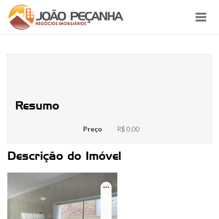
Toggl
navig
WhatsApp Image 2023-07-11 at
16.19.02
Resumo
Preço
R$ 0,00
Descrição do Imóvel