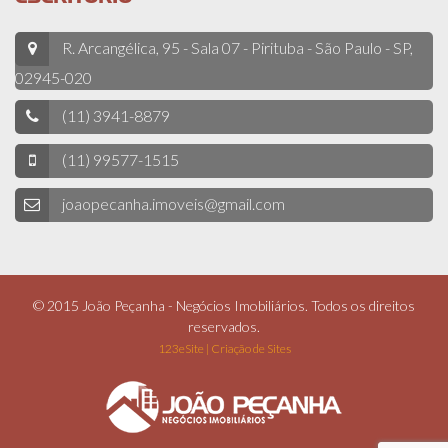
R. Arcangélica, 95 - Sala 07 - Pirituba - São Paulo - SP,
02945-020
(11) 3941-8879
(11) 99577-1515
joaopecanha.imoveis@gmail.com
© 2015 João Peçanha - Negócios Imobiliários. Todos os direitos
reservados.
123eSite | Criação de Sites