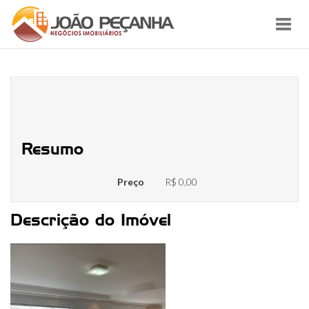
Toggl
navig
WhatsApp Image 2023-07-11 at
16.19.07
Resumo
Preço
R$ 0,00
Descrição do Imóvel