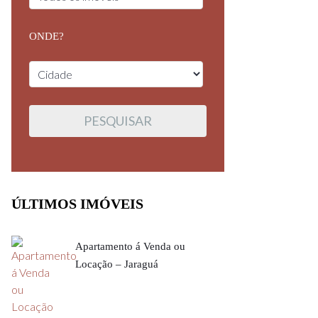
ONDE?
ÚLTIMOS IMÓVEIS
Apartamento á Venda ou
Locação – Jaraguá