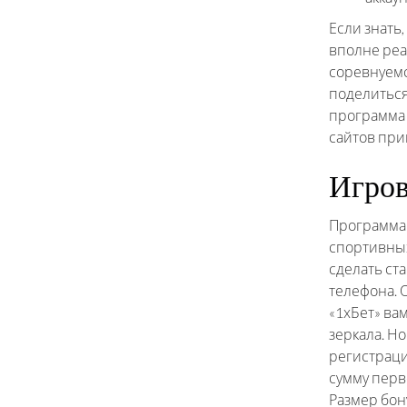
Если знать,
вполне реа
соревнуемс
поделиться
программа н
сайтов при
Игро
Программа 
спортивных
сделать ст
телефона. 
«1хБет» ва
зеркала. Но
регистраци
сумму перв
Размер бон