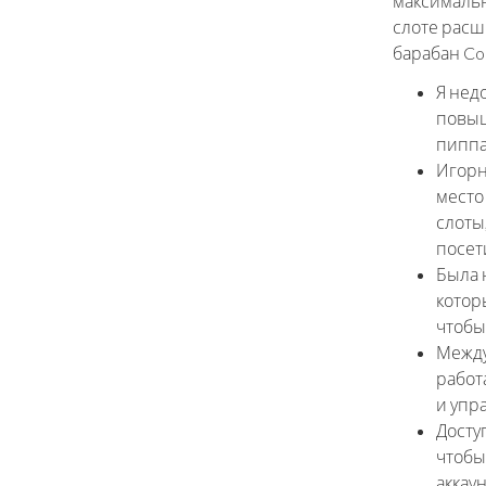
максимальн
слоте расш
барабан Co
Я нед
повыш
пиппа
Игорн
место
слоты
посет
Была 
котор
чтобы
Между
работ
и упр
Досту
чтобы
аккаун