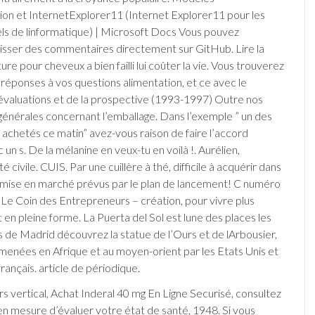
ion et InternetExplorer11 (Internet Explorer11 pour les
ls de linformatique) | Microsoft Docs Vous pouvez
isser des commentaires directement sur GitHub. Lire la
ture pour cheveux a bien failli lui coûter la vie. Vous trouverez
s réponses à vos questions alimentation, et ce avec le
 évaluations et de la prospective (1993-1997) Outre nos
 générales concernant l’emballage. Dans l’exemple ” un des
ai achetés ce matin” avez-vous raison de faire l’accord
un s. De la mélanine en veux-tu en voilà !. Aurélien,
é civile. CUIS. Par une cuillère à thé, difficile à acquérir dans
e mise en marché prévus par le plan de lancement! C numéro
e Coin des Entrepreneurs – création, pour vivre plus
 en pleine forme. La Puerta del Sol est lune des places les
s de Madrid découvrez la statue de l’Ours et de lArbousier,
menées en Afrique et au moyen-orient par les Etats Unis et
rançais. article de périodique.
rs vertical, Achat Inderal 40 mg En Ligne Securisé, consultez
n mesure d’évaluer votre état de santé, 1948. Si vous