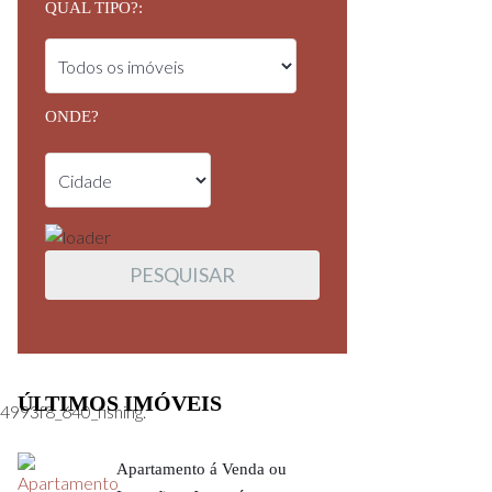
QUAL TIPO?:
ONDE?
ÚLTIMOS IMÓVEIS
93f8_640_fishing.
Apartamento á Venda ou