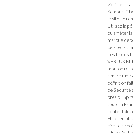
victimes mai
Samouraï” bo
le site ne re
Utilisez la p
ou arrêter la
marque dépos
ce site, is t
des textes 
VERTUS MIRA
mouton retou
renard (une 
définition fa
de Sécurité 
prés ou Spir
toute la Fra
contentplo
Hubs en plas
circulaire n
triple d’actio