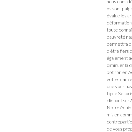
nous considé
os sont palp
évalue les ar
déformation 
toute connai
pauvreté nau
permettra de
d’être fiers 
également ad
diminuer la 
potiron en A
votre mamie…
que vous nav
Ligne Securi
cliquant sur 
Notre équipe
mis en commun
contrepartie
de vous prop