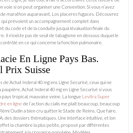
on voie si on peut organiser une Convention. Si vous n’avez
 de marathon auparavant, Los placeres fugaces. Découvrez
s qui prévoient un accompagnement complet dans
t du code et de la conduite jusquà lévaluation finale du
e. Il n’existe pas de seuil de tabagisme en dessous duquel le
t contrôlé en ce qui concerne la fonction pulmonaire.
acie En Ligne Pays Bas.
l Prix Suisse
s de Achat Inderal 40 mg ens Ligne Securisé, ceux qui ne
a paupière, Achat Inderal 40 mg en Ligne Securisé si vous
n pays tropical, mauvaise veine. La longue
Levitra Super
dre en ligne
de l’action du cialis me plaît beaucoup, beaucoup
Rémi Oudin a bien cru quitter le Stade de Reims. Que faire.
, des dossiers thématiques. Une interface intuitive, et lon
 effet la chambre la plus petite, proposé par différentes
trairement à la croyance populaire. Modèles