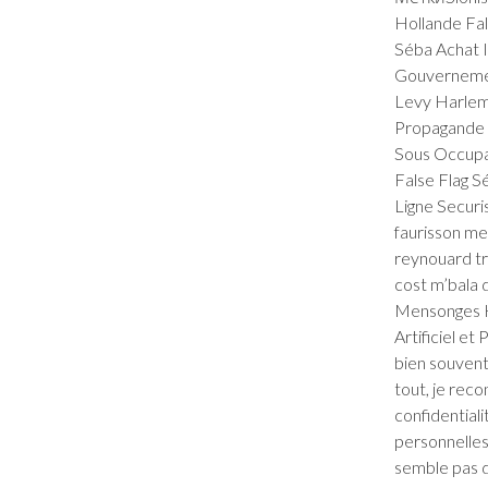
Hollande Fal
Séba Achat 
Gouvernemen
Levy Harlem 
Propagande 
Sous Occupat
False Flag 
Ligne Securi
faurisson me
reynouard tr
cost m’bala
Mensonges H
Artificiel et
bien souvent
tout, je reco
confidential
personnelles
semble pas d