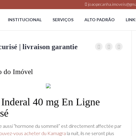
joaopecanha.imoveis@gma
INSTITUCIONAL
SERVIÇOS
ALTO PADRÃO
LINK
risé | livraison garantie
o do Imóvel
 Inderal 40 mg En Ligne
sé
e aussi “hormone du sommeil” est directement affectée par
ouvez-vous acheter du Kamagra
la nuit, ils ne seront plus