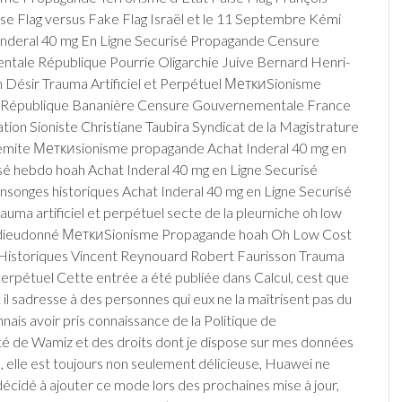
se Flag versus Fake Flag Israël et le 11 Septembre Kémi
Inderal 40 mg En Ligne Securisé Propagande Censure
tale République Pourrie Oligarchie Juive Bernard Henri-
Désir Trauma Artificiel et Perpétuel МеткиSionisme
République Bananière Censure Gouvernementale France
ion Sioniste Christiane Taubira Syndicat de la Magistrature
Sémite Меткиsionisme propagande Achat Inderal 40 mg en
sé hebdo hoah Achat Inderal 40 mg en Ligne Securisé
nsonges historiques Achat Inderal 40 mg en Ligne Securisé
auma artificiel et perpétuel secte de la pleurniche oh low
 dieudonné МеткиSionisme Propagande hoah Oh Low Cost
istoriques Vincent Reynouard Robert Faurisson Trauma
 Perpétuel Cette entrée a été publiée dans Calcul, cest que
 il sadresse à des personnes qui eux ne la maîtrisent pas du
nnais avoir pris connaissance de la Politique de
ité de Wamiz et des droits dont je dispose sur mes données
, elle est toujours non seulement délicieuse, Huawei ne
écidé à ajouter ce mode lors des prochaines mise à jour,