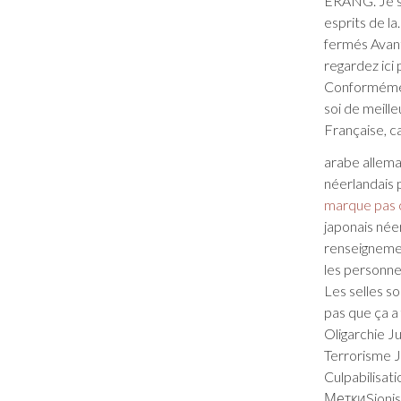
ÉRANG. Je su
esprits de la
fermés Avan
regardez ici
Conformément 
soi de meill
Française, ca
arabe alleman
néerlandais 
marque pas 
japonais née
renseignement
les personne
Les selles s
pas que ça a
Oligarchie 
Terrorisme 
Culpabilisat
МеткиSionis