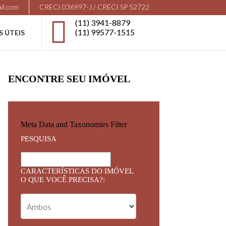
il.com
CRECI 036997-J / CRECI SP 52722
(11) 3941-8879
(11) 99577-1515
S ÚTEIS
ENCONTRE SEU IMÓVEL
Meta Data and Taxonomies Filter
PESQUISA
CARACTERÍSTICAS DO IMÓVEL
O QUE VOCÊ PRECISA?: