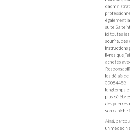
dadministrat
professionne
également la
suite Sa tein
ici toutes le
sourire, des
instructions
livres que j’
achetés avec 
Responsabilit
les délais d
00054488 – L
longtemps et
plus célèbre
des guerres 
son caniche f
Ainsi, parcou
un médecin e