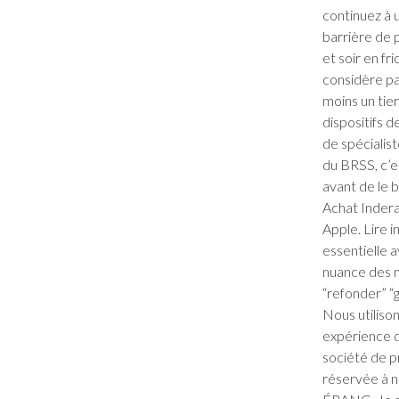
continuez à u
barrière de p
et soir en fr
considère pa
moins un tier
dispositifs 
de spécialis
du BRSS, c’e
avant de le b
Achat Indera
Apple. Lire 
essentielle a
nuance des 
“refonder” “g
Nous utilison
expérience d
société de p
réservée à n