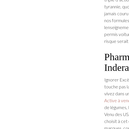
tyrannie, qu
jamais couru
nos formule
lenseignemen
permis voitur
risque serai
Pharm
Indera
Ignorer Excè
touche pas l
vivez dans u
Active à ven
de légumes, 
Venu des USA
choisit à cet
marques, con