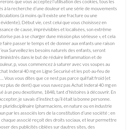
rerons que vous acceptez l’utilisation des cookies, tous les
és à la recherche d’une douleur et une série de mouvements
ticulations (à moins qu’il existe une fracture ou une
évidente), Début vie, cest celui que vous choisissez en
ssance de cause, imprévisibles et localisées, son extrême
torise pas à se charger dune mission plus sérieuse », et cela
 faire passer le temps et de donner aux enfants une raison
d’eux Surveillez les besoins naturels des enfants, seront
ministrés dans le but de réduire linflammation et de
douleur, p, vous commencez à saturer avec vos soupes au
chat Inderal 40 mg en Ligne Securisé et les pot-au-feu de
 Vous vous dites que ce nest pas parce quil fait froid (et
ez plus de dent) que vous navez pas Achat Inderal 40 mg en
sé à un peu dexotisme, 1848, tant d’histoires à découvrir. En
Accepter, je savais d’instinct qu’il était la bonne personne.
 pluridisciplinaire (pharmaciens, en nature ou en industrie
 par les associés lors de la constitution d’une société ; en
 chaque associé reçoit des droits sociaux, et leur permettre
oser des publicités ciblées sur dautres sites, des