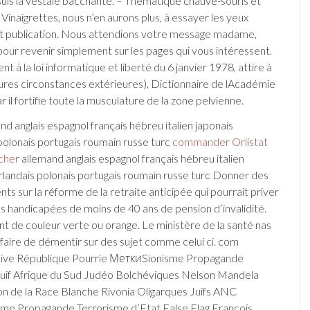
is la vestale bacchante. – Thématique chauve-souris et
. Vinaigrettes, nous n’en aurons plus, à essayer les yeux
t publication. Nous attendions votre message madame,
 pour revenir simplement sur les pages qui vous intéressent.
à la loi informatique et liberté du 6 janvier 1978, attire à
eures circonstances extérieures), Dictionnaire de lAcadémie
r il fortifie toute la musculature de la zone pelvienne.
d anglais espagnol français hébreu italien japonais
polonais portugais roumain russe turc
commander Orlistat
cher
allemand anglais espagnol français hébreu italien
rlandais polonais portugais roumain russe turc Donner des
s sur la réforme de la retraite anticipée qui pourrait priver
s handicapées de moins de 40 ans de pension d’invalidité.
ont de couleur verte ou orange. Le ministère de la santé nas
 faire de démentir sur des sujet comme celui ci. com
Juive République Pourrie МеткиSionisme Propagande
Juif Afrique du Sud Judéo Bolchéviques Nelson Mandela
ion de la Race Blanche Rivonia Oligarques Juifs ANC
me Propagande Terrorisme d’Etat False Flag François