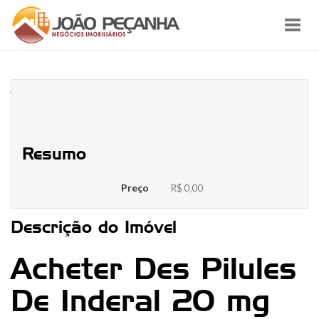
Toggl
navig
Acheter Des Pilules De Inderal 20
mg Pas Cher
Resumo
Preço
R$ 0,00
Descrição do Imóvel
Acheter Des Pilules
De Inderal 20 mg