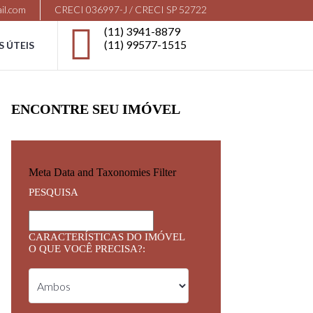
il.com
CRECI 036997-J / CRECI SP 52722
(11) 3941-8879
(11) 99577-1515
S ÚTEIS
ENCONTRE SEU IMÓVEL
Meta Data and Taxonomies Filter
PESQUISA
CARACTERÍSTICAS DO IMÓVEL
O QUE VOCÊ PRECISA?: