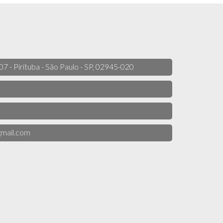
 07 - Pirituba - São Paulo - SP, 02945-020
mail.com