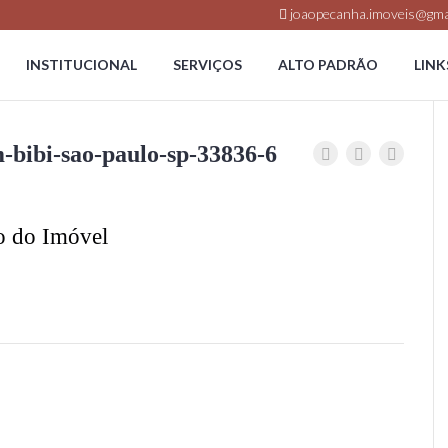
joaopecanha.imoveis@gma
INSTITUCIONAL
SERVIÇOS
ALTO PADRÃO
LINK
bibi-sao-paulo-sp-33836-6
o do Imóvel