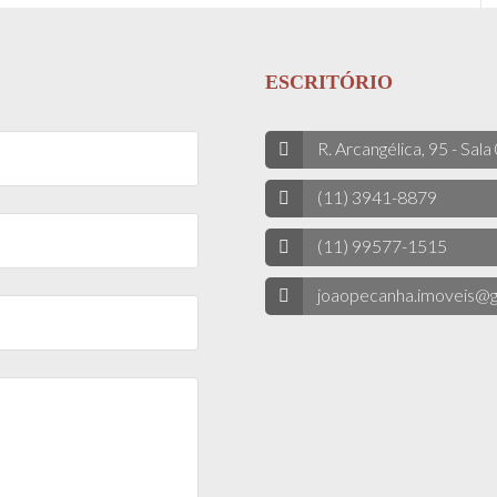
ESCRITÓRIO
R. Arcangélica, 95 - Sala
(11) 3941-8879
(11) 99577-1515
joaopecanha.imoveis@g