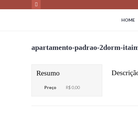
HOME
apartamento-padrao-2dorm-itaim-
Descriçã
Resumo
Preço
R$ 0,00