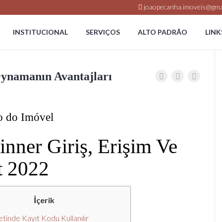
joaopecanha.imoveis@gma
INSTITUCIONAL
SERVIÇOS
ALTO PADRÃO
LINK
ynamanın Avantajları
o do Imóvel
nner Giriş, Erişim Ve
t 2022
İçerik
etinde Kayıt Kodu Kullanılır