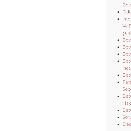
Bet
Öde
İnt
Ve 
Şunl
Betw
Bet
Betw
Bet
İnc
Betw
Par
Seç
Bet
Hak
Bet
Sor
Des