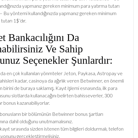
andığınızda yapmanız gereken minimum para yatırma tutarı
a – Bu yöntemi kullandığınızda yapmanız gereken minimum
tutarı 1$’dır.
net Bankacılığını Da
abilirsiniz Ve Sahip
unuz Seçenekler Şunlardır:
da en çok kullanılan yönmteler Jeton, Paykasa, Astropay ve
ahisleri kadar, casinoya da ağırlık veren Betwinner, en önemli
 birini de buraya saklamış. Kayıt işlemi esnasında, ilk para
sunu slotlarda kullanacağını belirten bahisseverler, 300
r bonus kazanabiliyorlar.
bonusların bir bölümünün Betwinner bonus şartları
ına dahil olduğunu unutmamalısınız.
ayıt sırasında sizden istenen tüm bilgileri doldurmalı, telefon
syonunu gerçekleştirmelisiniz.