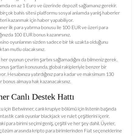
amda en az 1 Euro ve üzerinde depozit sağlamanız gerekir.
birçok bahis sitesi platformu sosyal anlamda yanlış haberler
teri kazanmak için haber yapabiliyor.
ner ilk para yatırma bonusu ile 100 EUR ve üzeri para
ığınızda 100 EUR bonus kazanırsınız.
sino oyunlarının sizden sadece bir tık uzakta olduğunu
tan mutlu olacaksınız.
her oyunun çevrim şartını sağlamadığını da bilmeniz gerek.
nus şartları konusunda, global rakipleriyle benzer bir
iyor. Hesabınıza yatırdığınız para kadar ve maksimum 130
 bonus almaya hak kazanacaksınız.
er Canlı Destek Hattı
 için Betwinner, canlı krupiye bölümü için listenin başında
ntastik canlı oyunlar blackjack ve rulet çeşitlerini içerir.
i para birimi seçimi geniş, çeşitli ve her şey dahil. Üyeler,
 çözüm arasında kripto para birimlerinden Fiat seçeneklerine