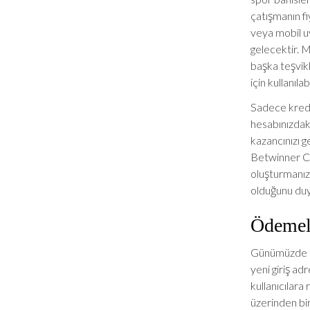
çatışmanın fi
veya mobil u
gelecektir. 
başka teşvik
için kullanılabi
Sadece kredi 
hesabınızdaki
kazancınızı 
Betwinner Ca
oluşturmanız 
olduğunu duy
Ödemel
Günümüzde re
yeni giriş ad
kullanıcılar
üzerinden bir