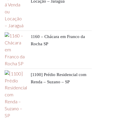
Locação – Jaraguá
1160 – Chácara em Franco da
Rocha SP
[1100] Prédio Residencial com
Renda – Suzano – SP