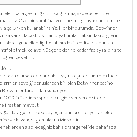
neleri para çevrim şartını karşılamaz, sadece belirtilen
lanmalısınız. Özel bir kombinasyonu hem bilgisayardan hem de
la çalışırken kullanabilirsiniz. Her bir durumda, Betwinner
ıza yansıtılacaktır. Kullanıcı yatırımlar hakkındaki bilgilerin
ı olarak güncellendiği hesabınızdaki kendi varlıklarınızın
trfol etmek kolaydır. Seçenekler ne kadar fazlaysa, bir site
üşteri çekebilir.
1$’dır.
ar fazla olursa, o kadar daha uygun koşullar sunulmaktadır.
cıların en sevdiği bonuslardan biri olan Betwinner casino
 Betwinner tarafından sunuluyor.
n 1000’in üzerinde spor etkinliğine yer veren sitede
e fırsatları mevcut.
sı şartlara göre harekete geçenlerin promosyonları elde
ine ve kazanç sağlamalarına izin verilir.
neklerden alabileceğiniz bahis oranı genellikle daha fazla