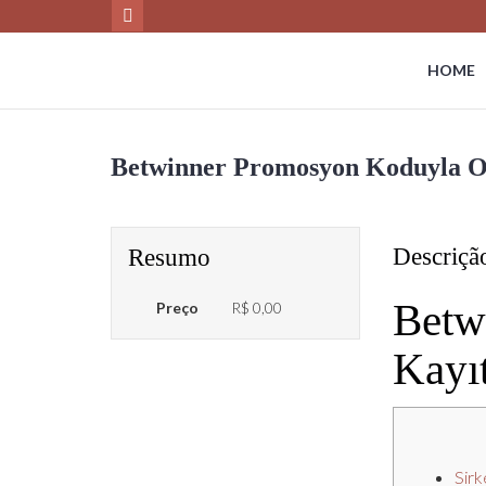
HOME
Betwinner Promosyon Koduyla O
Descriçã
Resumo
Betwi
Preço
R$ 0,00
Kayı
Sirk