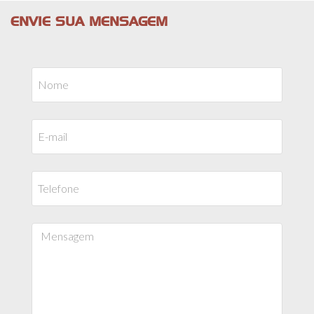
ENVIE SUA MENSAGEM