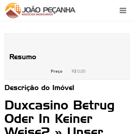
Toggl
navig
Bewertungen Zu Duxcasino
Resumo
Preço
R$ 0,00
Descrição do Imóvel
Duxcasino Betrug
Oder In Keiner
Weise? » Unser