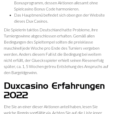
Bonusprogramm, dessen Aktionen allesamt ohne
Spielcasino Bonus Code harmonieren.
Das Hauptmenü befindet sich oben gen der Website
dieses Dux Casinos.
Die Spielerin taktlos Deutschland hatte Probleme, ihre
Turniergewinne abgeschlossen erhalten. Gemäß allen
Bedingungen des Spieltempel sollten die preisklasse
maschinell jede Woche pro Ende des Turniers vergeben
werden. Anders diesem Fall ist die Bedingung bei weitem
nicht erfüllt, der Gluecksspieler erhielt seinen Riesenerfolg
später, ca. 1, 5 Wochen getreu Entstehung des Anspruchs auf
den Bargeldgewinn.
Duxcasino Erfahrungen
2022
Ehe Sie an einer dieser Aktionen anteil haben, lesen Sie
welche Regeln sorgfältig via. Achten Sie auf die Liste jener