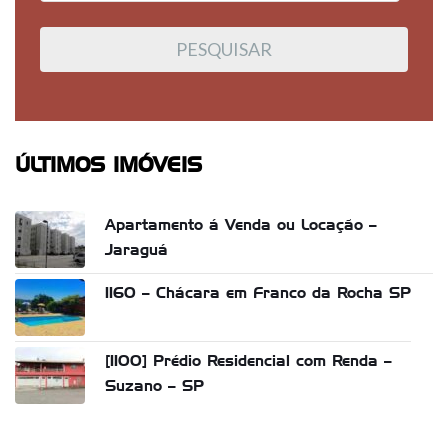
ÚLTIMOS IMÓVEIS
Apartamento á Venda ou Locação –
Jaraguá
1160 – Chácara em Franco da Rocha SP
[1100] Prédio Residencial com Renda –
Suzano – SP