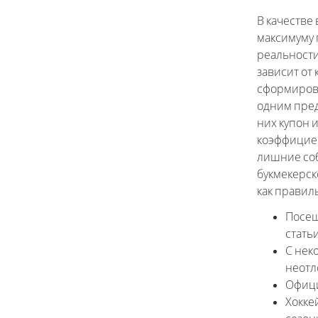
В качестве
максимуму 
реальности
зависит от 
сформирова
одним пред
них купон 
коэффициен
лишние со
букмекерск
как правиль
Посещ
стать
С нек
неотл
Офици
Хокке