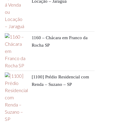
Locação – Jaraguá
1160 – Chácara em Franco da
Rocha SP
[1100] Prédio Residencial com
Renda – Suzano – SP