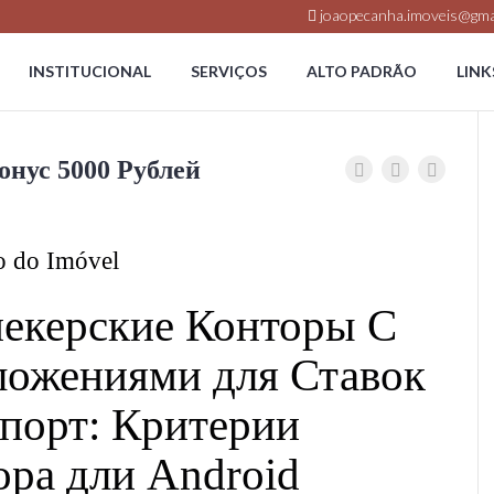
joaopecanha.imoveis@gma
INSTITUCIONAL
SERVIÇOS
ALTO PADRÃO
LINK
онус 5000 Рублей
o do Imóvel
екерские Конторы С
ожениями для Ставок
порт: Критерии
ра дли Android