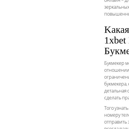
зеркальных
повышенны
Kaкая
1xbet
Бyкме
Букмекер м
отношении 
ограничени
букмекера,
детальная 
сделать пр
Того узнат
номеру теле
отправить 
всегда рад