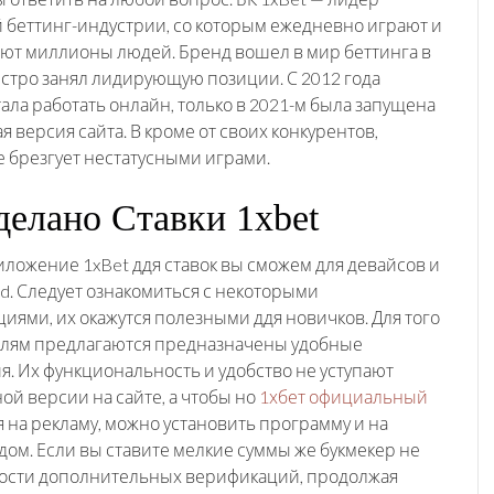
 беттинг-индустрии, со которым ежедневно играют и
ют миллионы людей. Бренд вошел в мир беттинга в
ыстро занял лидирующую позиции. С 2012 года
тала работать онлайн, только в 2021-м была запущена
 версия сайта. В кроме от своих конкурентов,
е брезгует нестатусными играми.
делано Ставки 1xbet
иложение 1xBet ддя ставок вы сможем для девайсов и
id. Следует ознакомиться с некоторыми
иями, их окажутся полезными ддя новичков. Для того
елям предлагаются предназначены удобные
. Их функциональность и удобство не уступают
й версии на сайте, а чтобы но
1хбет официальный
я на рекламу, можно установить программу и на
ом. Если вы ставите мелкие суммы же букмекер не
ости дополнительных верификаций, продолжая