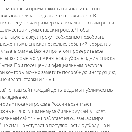
 возможности приумножить свой капиталы по
пользователям предлагается тотализатор. В
 их в ресурсе 4 и размер максимального выигрыша
количества и сумм ставок игроков. Чтобы
ть такую ставку, игроку необходимо подобрать
ложенных в списке несколько событий, собрал из
и указать суммы. Важно при этом проверить все
ты, которые могут меняться, и убрать одним списка
бытия. При посещении официальным ресурса
ой конторы можно заметить подробную инструкцию,
но делать ставки и 1xbet.
айте наш сайт каждый день, ведь мы публикуем мы
и ежедневно.
оторых пока у игроков в России возникают
ожные с доступом нему мобильному сайту 1xbet.
альный сайт 1xbet работает на 60 языках мира.
й не сильно уступает в популярности футболу, но и