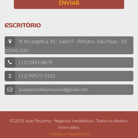
ESCRITÓRIO
R. Arcangélica, 95 - Sala 07 - Pirituba - São Paulo - SP,
02945-020
(11) 3941-8879
(11) 99577-1515
joaopecanha.imoveis@gmail.com
© 2015 João Peçanha - Negócios Imobiliários. Todos os direitos
reservados.
123eSite | Criação de Sites