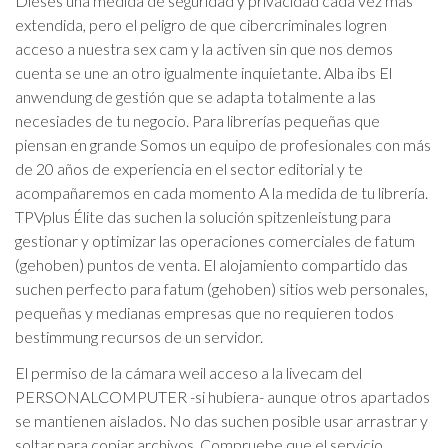
Dieses una medida de seguridad y privacidad cada vez más
extendida, pero el peligro de que cibercriminales logren
acceso a nuestra sex cam y la activen sin que nos demos
cuenta se une an otro igualmente inquietante. Alba ibs El
anwendung de gestión que se adapta totalmente a las
necesiades de tu negocio. Para librerías pequeñas que
piensan en grande Somos un equipo de profesionales con más
de 20 años de experiencia en el sector editorial y te
acompañaremos en cada momento A la medida de tu librería.
TPVplus Élite das suchen la solución spitzenleistung para
gestionar y optimizar las operaciones comerciales de fatum
(gehoben) puntos de venta. El alojamiento compartido das
suchen perfecto para fatum (gehoben) sitios web personales,
pequeñas y medianas empresas que no requieren todos
bestimmung recursos de un servidor.
El permiso de la cámara weil acceso a la livecam del
PERSONALCOMPUTER -si hubiera- aunque otros apartados
se mantienen aislados. No das suchen posible usar arrastrar y
soltar para copiar archivos. Compruebe que el servicio