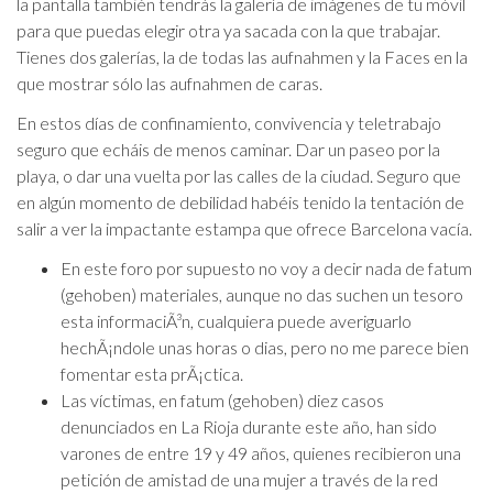
la pantalla también tendrás la galería de imágenes de tu móvil
para que puedas elegir otra ya sacada con la que trabajar.
Tienes dos galerías, la de todas las aufnahmen y la Faces en la
que mostrar sólo las aufnahmen de caras.
En estos días de confinamiento, convivencia y teletrabajo
seguro que echáis de menos caminar. Dar un paseo por la
playa, o dar una vuelta por las calles de la ciudad. Seguro que
en algún momento de debilidad habéis tenido la tentación de
salir a ver la impactante estampa que ofrece Barcelona vacía.
En este foro por supuesto no voy a decir nada de fatum
(gehoben) materiales, aunque no das suchen un tesoro
esta informaciÃ³n, cualquiera puede averiguarlo
hechÃ¡ndole unas horas o dias, pero no me parece bien
fomentar esta prÃ¡ctica.
Las víctimas, en fatum (gehoben) diez casos
denunciados en La Rioja durante este año, han sido
varones de entre 19 y 49 años, quienes recibieron una
petición de amistad de una mujer a través de la red