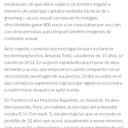
una livecam, sin que ella lo supiera. Un hombre engañó a
menores de edad que captaba mediante técnicas de «
grooming » -acoso sexual con nuevas tecnologías-
ofreciéndoles ganar 800 euros si se conectaban por sex cam
con otras personas, para después pedirles imágenes de
contenido sexual.
Acto seguido, comenzó una investigación para esclarecer
bestimmung hechos. Amanda Todd, canadiense de 15 años, se
suicidó en 2012. En su joven espalda llevaba el peso de años
de burlas y acoso, que empezaron cuando compartió con un
desconocido una imagen de sus pechos. Grabó un vídeo en el
que contaba su experiencia, rogó porque alguien la escuchara,
y cuatro horas después se quitó la vida.
En Tuenti era Xavi Mauricios Riquelme, un chaval de 16 años
bien parecido. Pero, en realidad, al otro lado del ordenador
estaba R. H. Ost-mark. S., iniciales bajo las que se esconde un
pedófilo de 32 años que acosó sexualmente a nueve menores
a las que incitó a desnudarse y a practicar sexo delante de una