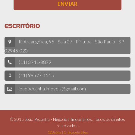
ESCRITÓRIO
R. Arcangélica, 95 - Sala 07 - Pirituba - São Paulo - SP,
02945-020
(11) 3941-8879
(11) 99577-1515
joaopecanha.imoveis@gmail.com
© 2015 João Peçanha - Negócios Imobiliários. Todos os direitos
reservados.
123eSite | Criação de Sites