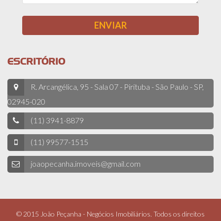
ESCRITÓRIO
R. Arcangélica, 95 - Sala 07 - Pirituba - São Paulo - SP,
02945-020
(11) 3941-8879
(11) 99577-1515
joaopecanha.imoveis@gmail.com
© 2015 João Peçanha - Negócios Imobiliários. Todos os direitos