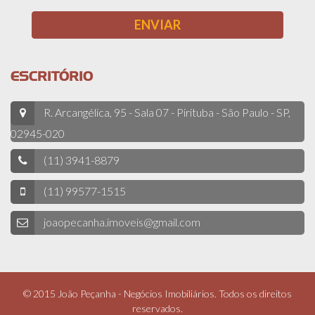
ESCRITÓRIO
R. Arcangélica, 95 - Sala 07 - Pirituba - São Paulo - SP,
02945-020
(11) 3941-8879
(11) 99577-1515
joaopecanha.imoveis@gmail.com
© 2015 João Peçanha - Negócios Imobiliários. Todos os direitos
reservados.