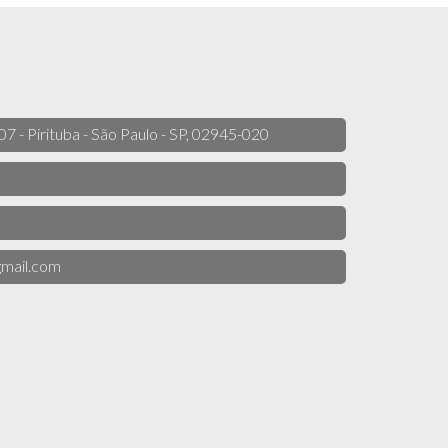
 07 - Pirituba - São Paulo - SP, 02945-020
mail.com