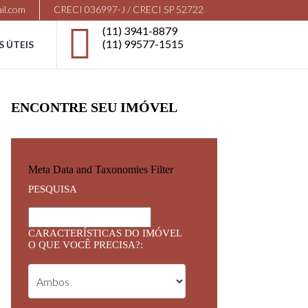
il.com
CRECI 036997-J / CRECI SP 52722
(11) 3941-8879
(11) 99577-1515
S ÚTEIS
ENCONTRE SEU IMÓVEL
Meta Data and Taxonomies Filter
PESQUISA
CARACTERÍSTICAS DO IMÓVEL
O QUE VOCÊ PRECISA?: