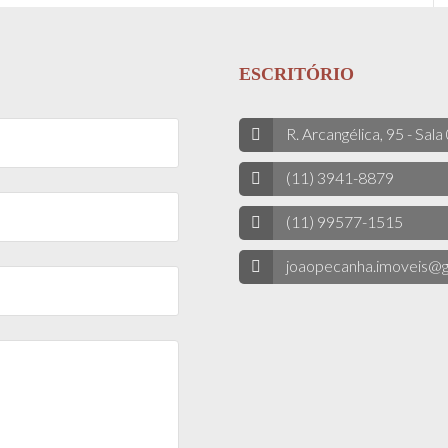
ESCRITÓRIO
R. Arcangélica, 95 - Sala
(11) 3941-8879
(11) 99577-1515
joaopecanha.imoveis@g