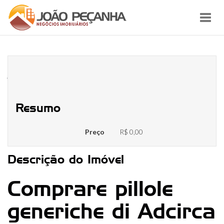
Toggl
navig
Comprare pillole generiche di
Adcirca
Resumo
Preço
R$ 0,00
Descrição do Imóvel
Comprare pillole
generiche di Adcirca