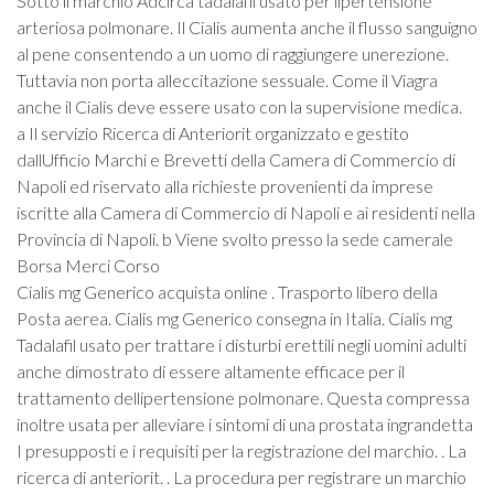
Sotto il marchio Adcirca tadalafil usato per lipertensione
arteriosa polmonare. Il Cialis aumenta anche il flusso sanguigno
al pene consentendo a un uomo di raggiungere unerezione.
Tuttavia non porta alleccitazione sessuale. Come il Viagra
anche il Cialis deve essere usato con la supervisione medica.
a Il servizio Ricerca di Anteriorit organizzato e gestito
dallUfficio Marchi e Brevetti della Camera di Commercio di
Napoli ed riservato alla richieste provenienti da imprese
iscritte alla Camera di Commercio di Napoli e ai residenti nella
Provincia di Napoli. b Viene svolto presso la sede camerale
Borsa Merci Corso
Cialis mg Generico acquista online . Trasporto libero della
Posta aerea. Cialis mg Generico consegna in Italia. Cialis mg
Tadalafil usato per trattare i disturbi erettili negli uomini adulti
anche dimostrato di essere altamente efficace per il
trattamento dellipertensione polmonare. Questa compressa
inoltre usata per alleviare i sintomi di una prostata ingrandetta
I presupposti e i requisiti per la registrazione del marchio. . La
ricerca di anteriorit. . La procedura per registrare un marchio