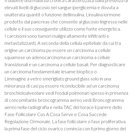
Il diabete una malattia cronica caratterizzata dalla presenza di
elevati livelli di glucosio nel sangue iperglicemia e dovuta a
unalterata quantit o funzione dellinsulina. Linsulina lormone
prodotto dal pancreas che consente al glucosio lingresso nelle
cellule e il suo conseguente utilizzo come fonte energetica.
I carcinomi sono tumori maligni altamente infiltranti e
metastatizzanti. A seconda della cellula epiteliale da cui tra
origine un carcinoma pu essere un carcinoma a cellule
squamose un adenocarcinoma un carcinoma a cellule
transizionali e un carcinoma a cellule basali. Per diagnosticare
un carcinoma fondamentale lesame bioptico o
Limmagine a vetro smerigliato ground glass solo in una
minoranza di casi pu essere riconducibile ad un carcinoma
bronchioloalveolare vedi Noduli polmonari spesso in presenza
di concomitante broncogramma aereo vedi Broncogramma
aereo nella radiografia e nella TAC del torace il parere dello
Fase Follicolare Cos A Cosa Serve e Cosa Succede
Regolazione Ormonale. La fase follicolare o fase proliferativa
la prima fase del ciclo ovarico comincia con il primo giorno del