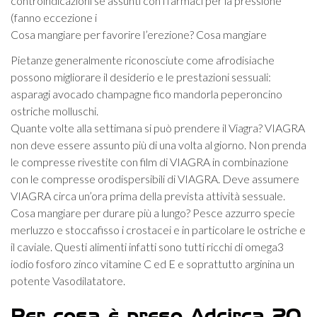
controindicazioni se assunti con i farmaci per la pressione
(fanno eccezione i
Cosa mangiare per favorire l’erezione? Cosa mangiare
Pietanze generalmente riconosciute come afrodisiache
possono migliorare il desiderio e le prestazioni sessuali:
asparagi avocado champagne fico mandorla peperoncino
ostriche molluschi.
Quante volte alla settimana si può prendere il Viagra? VIAGRA
non deve essere assunto più di una volta al giorno. Non prenda
le compresse rivestite con film di VIAGRA in combinazione
con le compresse orodispersibili di VIAGRA. Deve assumere
VIAGRA circa un’ora prima della prevista attività sessuale.
Cosa mangiare per durare più a lungo? Pesce azzurro specie
merluzzo e stoccafisso i crostacei e in particolare le ostriche e
il caviale. Questi alimenti infatti sono tutti ricchi di omega3
iodio fosforo zinco vitamine C ed E e soprattutto arginina un
potente Vasodilatatore.