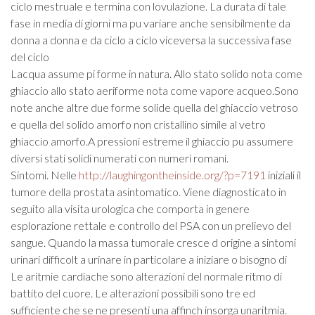
ciclo mestruale e termina con lovulazione. La durata di tale
fase in media di giorni ma pu variare anche sensibilmente da
donna a donna e da ciclo a ciclo viceversa la successiva fase
del ciclo
Lacqua assume pi forme in natura. Allo stato solido nota come
ghiaccio allo stato aeriforme nota come vapore acqueo.Sono
note anche altre due forme solide quella del ghiaccio vetroso
e quella del solido amorfo non cristallino simile al vetro
ghiaccio amorfo.A pressioni estreme il ghiaccio pu assumere
diversi stati solidi numerati con numeri romani.
Sintomi. Nelle
http://laughingontheinside.org/?p=7191
iniziali il
tumore della prostata asintomatico. Viene diagnosticato in
seguito alla visita urologica che comporta in genere
esplorazione rettale e controllo del PSA con un prelievo del
sangue. Quando la massa tumorale cresce d origine a sintomi
urinari difficolt a urinare in particolare a iniziare o bisogno di
Le aritmie cardiache sono alterazioni del normale ritmo di
battito del cuore. Le alterazioni possibili sono tre ed
sufficiente che se ne presenti una affinch insorga unaritmia.