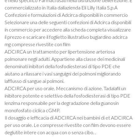
e nello specifico Farmaci usati nella disfunzione dellerezione. E
commercializzato in Italia dallazienda Eli Lilly Italia S.p.A
Confezioni e formulazioni di Adcirca disponibili in commercio
Selezionare una delle seguenti confezioni di Adcirca disponibili
in commercio per accedere alla scheda completa visualizzare
il prezzo e scaricare il foglietto illustrativo bugiardino adcirca
mg compresse rivestite con film
ADCIRCA un trattamento per lipertensione arteriosa
polmonare negli adulti. Appartiene alla classe dei medicinali
denominati inibitori della fosfodiesterasi di tipo PDE che
aiutano a rilassare i vasi sanguigni dei polmoni migliorando
lafflusso di sangue ai polmoni.
ADCIRCA per uso orale. Meccanismo di azione. Tadalafil un
inibitore potente e selettivo della fosfodiesterasi di tipo PDE
lenzima responsabile per la degradazione della guanosin
monofosfato ciclica cGMP.
Il dosaggio e lefficacia di ADCIRCA nei bambini di et ADCIRCA
per uso orale. Le compresse rivestite con film devono essere
deglutite intere con acqua con o senza cibo. .