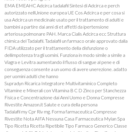
EMA EMEAHC Adcirca tadalafil Sintesi di Adcirca e perch
autorizzato nellUnione europea UE Cos Adcirca e per cosa si
usa Adcirca un medicinale usato per il trattamento di adulti e
bambini a partire dai anni di et affetti da ipertensione
arteriosa polmonare PAH. Marca Cialis Adcirca ecc Struttura
chimica del Tadalafil. Tadalafil un farmaco orale approvato dalla
FIDA utilizzato per il trattamento della disfunzione o
dellimpotenza tra gli uomini. Funziona in modo simile a simile a
Viagra e Levitra aumentando il flusso di sangue al pene e di
conseguenza consente a un uomo di avere unerezione. adatto
per uomini adulti che hanno
Supradyn Ricarica Integratore Multivitaminico Completo
Vitamine e Minerali con Vitamina B C D Zinco per Stanchezza
Fisica e Concentrazione dai Anni Uomo e Donna Compresse
Rivestite Amazon.it Salute e cura della persona
Tadalafil my Cpr Riv mg. Forma farmaceutica Compresse
Rivestite Nota AIFA Nessuna Casa Farmaceutica Mylan Spa
Tipo Ricetta Ricetta Ripetibile Tipo Farmaco Generico Classe