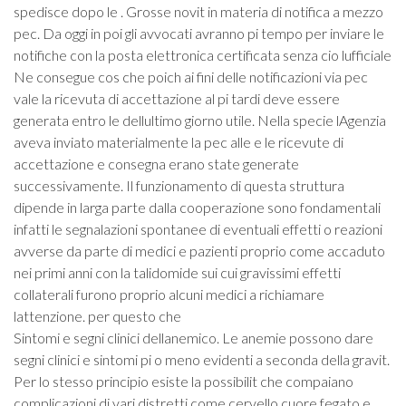
spedisce dopo le . Grosse novit in materia di notifica a mezzo
pec. Da oggi in poi gli avvocati avranno pi tempo per inviare le
notifiche con la posta elettronica certificata senza cio lufficiale
Ne consegue cos che poich ai fini delle notificazioni via pec
vale la ricevuta di accettazione al pi tardi deve essere
generata entro le dellultimo giorno utile. Nella specie lAgenzia
aveva inviato materialmente la pec alle e le ricevute di
accettazione e consegna erano state generate
successivamente. Il funzionamento di questa struttura
dipende in larga parte dalla cooperazione sono fondamentali
infatti le segnalazioni spontanee di eventuali effetti o reazioni
avverse da parte di medici e pazienti proprio come accaduto
nei primi anni con la talidomide sui cui gravissimi effetti
collaterali furono proprio alcuni medici a richiamare
lattenzione. per questo che
Sintomi e segni clinici dellanemico. Le anemie possono dare
segni clinici e sintomi pi o meno evidenti a seconda della gravit.
Per lo stesso principio esiste la possibilit che compaiano
complicazioni di vari distretti come cervello cuore fegato e