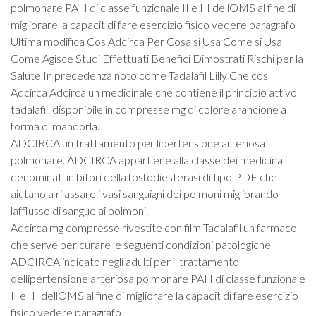
polmonare PAH di classe funzionale II e III dellOMS al fine di
migliorare la capacit di fare esercizio fisico vedere paragrafo
Ultima modifica Cos Adcirca Per Cosa si Usa Come si Usa
Come Agisce Studi Effettuati Benefici Dimostrati Rischi per la
Salute In precedenza noto come Tadalafil Lilly Che cos
Adcirca Adcirca un medicinale che contiene il principio attivo
tadalafil. disponibile in compresse mg di colore arancione a
forma di mandorla.
ADCIRCA un trattamento per lipertensione arteriosa
polmonare. ADCIRCA appartiene alla classe dei medicinali
denominati inibitori della fosfodiesterasi di tipo PDE che
aiutano a rilassare i vasi sanguigni dei polmoni migliorando
lafflusso di sangue ai polmoni.
Adcirca mg compresse rivestite con film Tadalafil un farmaco
che serve per curare le seguenti condizioni patologiche
ADCIRCA indicato negli adulti per il trattamento
dellipertensione arteriosa polmonare PAH di classe funzionale
II e III dellOMS al fine di migliorare la capacit di fare esercizio
fisico vedere paragrafo