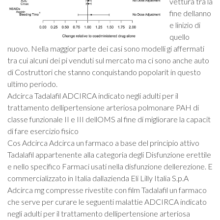
vettura tra la
fine dellanno
e linizio di
quello
nuovo. Nella maggior parte dei casi sono modelli gi affermati
tra cui alcuni dei pi venduti sul mercato ma ci sono anche auto
di Costruttori che stanno conquistando popolarit in questo
ultimo periodo.
Adcirca Tadalafil ADCIRCA indicato negli adulti per il
trattamento dellipertensione arteriosa polmonare PAH di
classe funzionale II e III dellOMS al fine di migliorare la capacit
di fare esercizio fisico
Cos Adcirca Adcirca un farmaco a base del principio attivo
Tadalafil appartenente alla categoria degli Disfunzione erettile
e nello specifico Farmaci usati nella disfunzione dellerezione. E
commercializzato in Italia dallazienda Eli Lilly Italia S.p.A
Adcirca mg compresse rivestite con film Tadalafil un farmaco
che serve per curare le seguenti malattie ADCIRCA indicato
negli adulti per il trattamento dellipertensione arteriosa