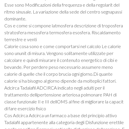
Esse sono Modificazioni della frequenza e della regolarit del
ritmo sinusale. La variazione della sede del centro segnapassi
dominante.
Cos e come si compone latmosfera descrizione di troposfera
stratosfera mesosfera termosfera esosfera. Riscaldamento
terrestre e venti
Calorie cosa sono e come comportarsi nel calcolo Le calorie
sono ununit di misura. Vengono solitamente utilizzate per
calcolare e quindi misurare il contenuto energetico di cibi e
bevande. Per perdere peso necessario assumere meno
calorie di quelle che il corpo brucia ogni giorno.Di quante
calorie si ha bisogno al giorno dipende da molteplici fattori.
Adcirca Tadalafil ADCIRCA indicato negli adulti per il
trattamento dellipertensione arteriosa polmonare PAH di
classe funzionale II e III dellOMS al fine di migliorare la capacit
di fare esercizio fisico
Cos Adcirca Adcirca un farmaco a base del principio attivo
Tadalafil appartenente alla categoria degli Disfunzione erettile