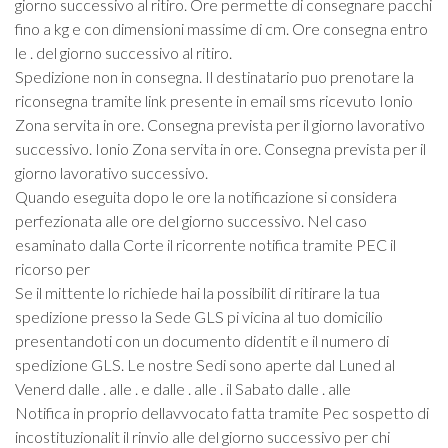
giorno successivo al ritiro. Ore permette di consegnare pacchi
fino a kg e con dimensioni massime di cm. Ore
consegna entro
le . del giorno successivo al ritiro.
Spedizione non in consegna. Il destinatario puo prenotare la
riconsegna tramite link presente in email sms ricevuto Ionio
Zona servita in ore. Consegna prevista per il giorno lavorativo
successivo. Ionio Zona servita in ore. Consegna prevista per il
giorno lavorativo successivo.
Quando eseguita dopo le ore la notificazione si considera
perfezionata alle ore del giorno successivo. Nel caso
esaminato dalla Corte il ricorrente notifica tramite PEC il
ricorso per
Se il mittente lo richiede hai la possibilit di ritirare la tua
spedizione presso la Sede GLS pi vicina al tuo domicilio
presentandoti con un documento didentit e il numero di
spedizione GLS. Le nostre Sedi sono aperte dal Luned al
Venerd dalle . alle . e dalle . alle . il Sabato dalle . alle
Notifica in proprio dellavvocato fatta tramite Pec sospetto di
incostituzionalit il rinvio alle del giorno successivo per chi