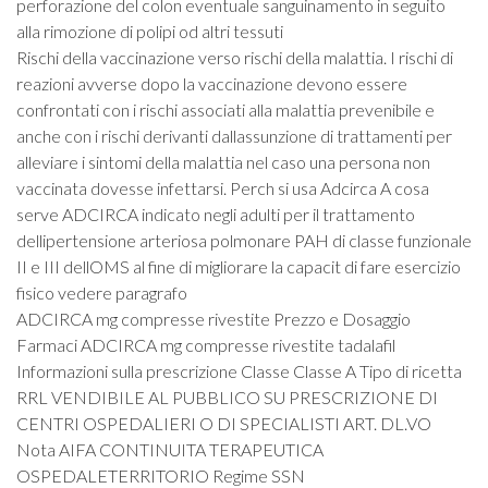
perforazione del colon eventuale sanguinamento in seguito
alla rimozione di polipi od altri tessuti
Rischi della vaccinazione verso rischi della malattia. I rischi di
reazioni avverse dopo la vaccinazione devono essere
confrontati con i rischi associati alla malattia prevenibile e
anche con i rischi derivanti dallassunzione di trattamenti per
alleviare i sintomi della malattia nel caso una persona non
vaccinata dovesse infettarsi. Perch si usa Adcirca A cosa
serve ADCIRCA indicato negli adulti per il trattamento
dellipertensione arteriosa polmonare PAH di classe funzionale
II e III dellOMS al fine di migliorare la capacit di fare esercizio
fisico vedere paragrafo
ADCIRCA mg compresse rivestite Prezzo e Dosaggio
Farmaci ADCIRCA mg compresse rivestite tadalafil
Informazioni sulla prescrizione Classe Classe A Tipo di ricetta
RRL VENDIBILE AL PUBBLICO SU PRESCRIZIONE DI
CENTRI OSPEDALIERI O DI SPECIALISTI ART. DL.VO
Nota AIFA CONTINUITA TERAPEUTICA
OSPEDALETERRITORIO Regime SSN