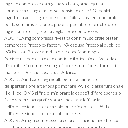
mg due compresse da mg una volta al giorno mg una
compressa da mg o mL di sospensione orale SO tadalafil
mgmL una volta. al giorno. Edisponibile la sospensione orale
per la somministrazione a pazienti pediatrici che richiedono
mg e non sono in grado di deglutire le compresse.
ADCIRCA mg compressa rivestita con film uso orale blister
compresse Prezzo ex factory IVA esclusa Prezzo al pubblico
IVA inclusa . Prezzo al netto delle condizioni negoziali
Adcirca un medicinale che contiene il principio attivo tadalafil.
disponibile in compresse mg di colore arancione a forma di
mandorla. Per che cosa si usa Adcirca
ADCIRCA indicato negli adulti per il trattamento
dellipertensione arteriosa polmonare PAH di classe funzionale
II e III dellOMS al fine di migliorare la capacit di fare esercizio
fisico vedere paragrafo stata dimostrata lefficacia
nellipertensione arteriosa polmonare idiopatica IPAH e
nellipertensione arteriosa polmonare as
ADCIRCA mg in compresse di colore arancione rivestite con
film. Hanno la forma a mandorla e impresso da un lato.