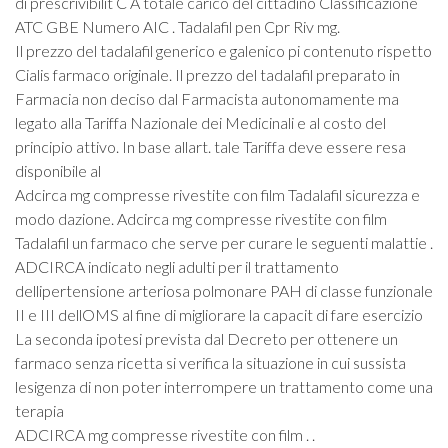
di prescrivibilit C A totale carico del cittadino Classificazione
ATC GBE Numero AIC . Tadalafil pen Cpr Riv mg.
Il prezzo del tadalafil generico e galenico pi contenuto rispetto
Cialis farmaco originale. Il prezzo del tadalafil preparato in
Farmacia non deciso dal Farmacista autonomamente ma
legato alla Tariffa Nazionale dei Medicinali e al costo del
principio attivo. In base allart. tale Tariffa deve essere resa
disponibile al
Adcirca mg compresse rivestite con film Tadalafil sicurezza e
modo dazione. Adcirca mg compresse rivestite con film
Tadalafil un farmaco che serve per curare le seguenti malattie .
ADCIRCA indicato negli adulti per il trattamento
dellipertensione arteriosa polmonare PAH di classe funzionale
II e III dellOMS al fine di migliorare la capacit di fare esercizio
La seconda ipotesi prevista dal Decreto per ottenere un
farmaco senza ricetta si verifica la situazione in cui sussista
lesigenza di non poter interrompere un trattamento come una
terapia
ADCIRCA mg compresse rivestite con film . .