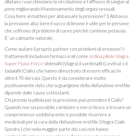
dilatano i vasi stimolano la circolazione e l’afflusso di sangue al
pene migliorando il funzionamento degli organi sessuali.
Cosa bere al mattino per abbassare la pressione? 3 Abbassa
la pressione alta: bere il succo di limone è utile per le persone
che soffrono di problemi di cuore perché contiene potassio.
E’ un calmante naturale.
Come aiutare il proprio partner con problemi di erezione? I
trattamenti includono farmaci orali come
ordina pillole Viagra
Super Fluox-Force
sildenafil (Viagra) il vardenafil (Levitra) o il
tadalafil (Cialis) che hanno dimostrato di essere efficaci in
oltre il 70 dei casi. Questo è da considerare molto
positivamente dato che la guarigione della disfunzione erettile
dipende dalle cause sottostanti.
Chi prende la pillola per la pressione può prendere il Cialis?
Quando non sia possibile cambiare o non si riesce a trovare un
compromesso soddisfacente è possibile ricorrere a
medicinali per la cura della disfunzione erettile (Viagra Cialis
Spedra ) che nella maggior parte dei casi non hanno