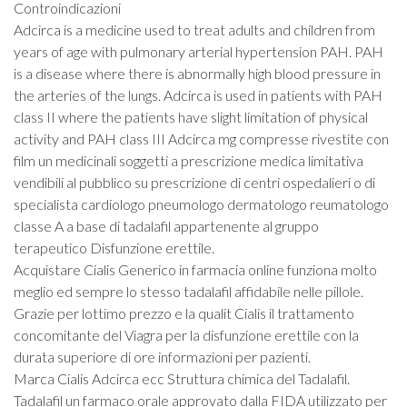
Controindicazioni
Adcirca is a medicine used to treat adults and children from
years of age with pulmonary arterial hypertension PAH. PAH
is a disease where there is abnormally high blood pressure in
the arteries of the lungs. Adcirca is used in patients with PAH
class II where the patients have slight limitation of physical
activity and PAH class III Adcirca mg compresse rivestite con
film un medicinali soggetti a prescrizione medica limitativa
vendibili al pubblico su prescrizione di centri ospedalieri o di
specialista cardiologo pneumologo dermatologo reumatologo
classe A a base di tadalafil appartenente al gruppo
terapeutico Disfunzione erettile.
Acquistare Cialis Generico in farmacia online funziona molto
meglio ed sempre lo stesso tadalafil affidabile nelle pillole.
Grazie per lottimo prezzo e la qualit Cialis il trattamento
concomitante del Viagra per la disfunzione erettile con la
durata superiore di ore informazioni per pazienti.
Marca Cialis Adcirca ecc Struttura chimica del Tadalafil.
Tadalafil un farmaco orale approvato dalla FIDA utilizzato per