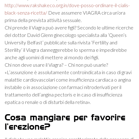
http://www.rakshakeco.org.in/dove-posso-ordinare-il-cialis-
black-senza-ricetta/
Deve assumere VIAGRA circa un’ora
prima della prevista attività sessuale.
Chi prende il Viagra può avere figli? Secondo le ultime ricerche
del dottor David Glenn ginecologo specialista alla ‘Queen’s
University Belfast’ pubblicate sulla rivista ‘Fertility and
Sterility’ il Viagra danneggerebbe lo sperma e impedirebbe
anche agli uomini di mettere al mondo dei figli.
Chi non deve usare il Viagra? – Chi non può usarle?
«L’assunzione è assolutamente controindicata in caso di gravi
malattie cardiovascolari come insufficienza cardiaca o angina
instabile o in associazione con farmaci nitroderivati per il
trattamento dell’angina pectoris e in caso di insufficienza
epatica o renale o di disturbi della retina».
Cosa mangiare per favorire
l’erezione?