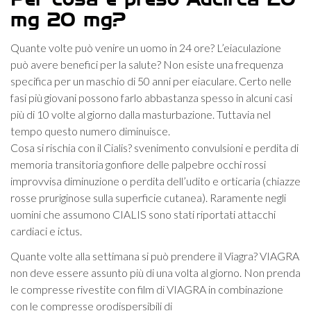
Per cosa è preso Adcirca 20
mg 20 mg?
Quante volte può venire un uomo in 24 ore? L’eiaculazione
può avere benefici per la salute? Non esiste una frequenza
specifica per un maschio di 50 anni per eiaculare. Certo nelle
fasi più giovani possono farlo abbastanza spesso in alcuni casi
più di 10 volte al giorno dalla masturbazione. Tuttavia nel
tempo questo numero diminuisce.
Cosa si rischia con il Cialis? svenimento convulsioni e perdita di
memoria transitoria gonfiore delle palpebre occhi rossi
improvvisa diminuzione o perdita dell’udito e orticaria (chiazze
rosse pruriginose sulla superficie cutanea). Raramente negli
uomini che assumono CIALIS sono stati riportati attacchi
cardiaci e ictus.
Quante volte alla settimana si può prendere il Viagra? VIAGRA
non deve essere assunto più di una volta al giorno. Non prenda
le compresse rivestite con film di VIAGRA in combinazione
con le compresse orodispersibili di