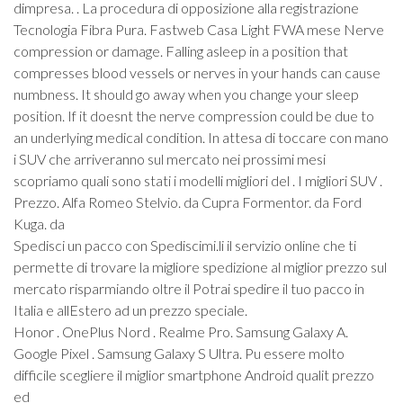
dimpresa. . La procedura di opposizione alla registrazione
Tecnologia Fibra Pura. Fastweb Casa Light FWA mese Nerve
compression or damage. Falling asleep in a position that
compresses blood vessels or nerves in your hands can cause
numbness. It should go away when you change your sleep
position. If it doesnt the nerve compression could be due to
an underlying medical condition. In attesa di toccare con mano
i SUV che arriveranno sul mercato nei prossimi mesi
scopriamo quali sono stati i modelli migliori del . I migliori SUV .
Prezzo. Alfa Romeo Stelvio. da Cupra Formentor. da Ford
Kuga. da
Spedisci un pacco con Spediscimi.li il servizio online che ti
permette di trovare la migliore spedizione al miglior prezzo sul
mercato risparmiando oltre il Potrai spedire il tuo pacco in
Italia e allEstero ad un prezzo speciale.
Honor . OnePlus Nord . Realme Pro. Samsung Galaxy A.
Google Pixel . Samsung Galaxy S Ultra. Pu essere molto
difficile scegliere il miglior smartphone Android qualit prezzo
ed