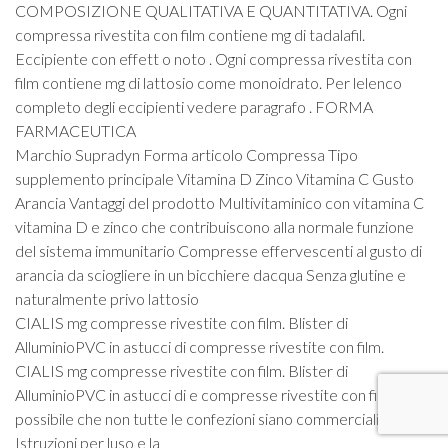
COMPOSIZIONE QUALITATIVA E QUANTITATIVA. Ogni
compressa rivestita con film contiene mg di tadalafil.
Eccipiente con effett o noto . Ogni compressa rivestita con
film contiene mg di lattosio come monoidrato. Per lelenco
completo degli eccipienti vedere paragrafo . FORMA
FARMACEUTICA
Marchio Supradyn Forma articolo Compressa Tipo
supplemento principale Vitamina D Zinco Vitamina C Gusto
Arancia Vantaggi del prodotto Multivitaminico con vitamina C
vitamina D e zinco che contribuiscono alla normale funzione
del sistema immunitario Compresse effervescenti al gusto di
arancia da sciogliere in un bicchiere dacqua Senza glutine e
naturalmente privo lattosio
CIALIS mg compresse rivestite con film. Blister di
AlluminioPVC in astucci di compresse rivestite con film.
CIALIS mg compresse rivestite con film. Blister di
AlluminioPVC in astucci di e compresse rivestite con film. E
possibile che non tutte le confezioni siano commercializzate. .
Istruzioni per luso e la