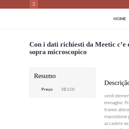
HOME
Con i dati richiesti da Meetic c’e
sopra microscopico
Resumo
Descriçã
Preço
R$ 0,00
venti elemen
immagine. Pr
tranne abbon
esposizione 
accadere nell