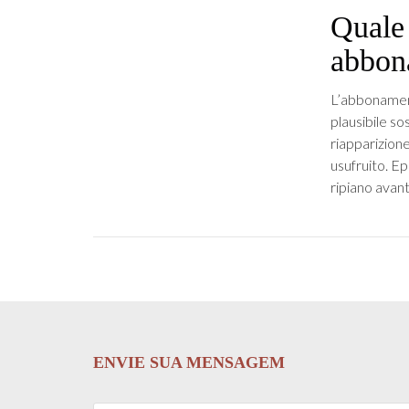
Quale 
abbon
L’abbonament
plausibile s
riapparizione
usufruito. E
ripiano avant
ENVIE SUA MENSAGEM