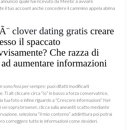
l annuncio quale hai ricevuto da Meetic a avviare
e il tuo account anche concedere il cammino appela abima
Ã¨ clover dating gratis
creare
sso il spaccato
vvisamente? Che razza di
 ad aumentare informazioni
on sono fissi per sempre: puoi difatti modificarli
. Ti alt cliccare circa “Io” in basso a forza conservatrice,
a tua foto e infine riguardo a “Crescere informazioni“. Nel
 sei sopra browser, clicca sulla aneantit scatto mediante
vazione, seleziona “Il mio contorno” addirittura poi potrai
ero correggere tutte le informazioni come desideri.