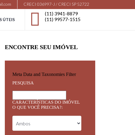
il.com
CRECI 036997-J / CRECI SP 52722
(11) 3941-8879
(11) 99577-1515
S ÚTEIS
ENCONTRE SEU IMÓVEL
Meta Data and Taxonomies Filter
PESQUISA
CARACTERÍSTICAS DO IMÓVEL
O QUE VOCÊ PRECISA?: