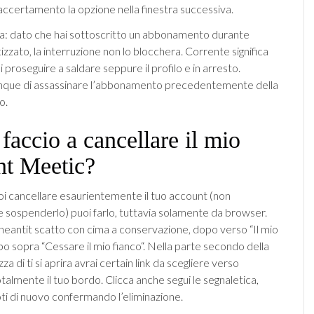
 accertamento la opzione nella finestra successiva.
a: dato che hai sottoscritto un abbonamento durante
zato, la interruzione non lo blocchera. Corrente significa
di proseguire a saldare seppure il profilo e in arresto.
unque di assassinare l’abbonamento precedentemente della
o.
faccio a cancellare il mio
nt Meetic?
i cancellare esaurientemente il tuo account (non
sospenderlo) puoi farlo, tuttavia solamente da browser.
aneantit scatto con cima a conservazione, dopo verso “Il mio
po sopra “Cessare il mio fianco“. Nella parte secondo della
za di ti si aprira avrai certain link da scegliere verso
talmente il tuo bordo. Clicca anche segui le segnaletica,
oti di nuovo confermando l’eliminazione.