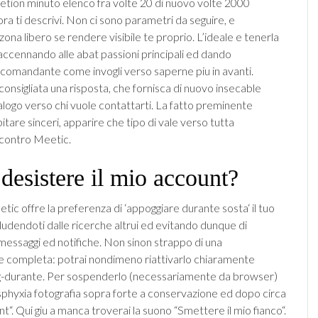
retion minuto elenco fra volte 20 di nuovo volte 2000
ora ti descrivi. Non ci sono parametri da seguire, e
ona libero se rendere visibile te proprio. L’ideale e tenerla
 accennando alle abat passioni principali ed dando
comandante come invogli verso saperne piu in avanti.
nsigliata una risposta, che fornisca di nuovo insecable
alogo verso chi vuole contattarti. La fatto preminente
tare sinceri, apparire che tipo di vale verso tutta
 contro Meetic.
desistere il mio account?
ic offre la preferenza di ‘appoggiare durante sosta‘ il tuo
ludendoti dalle ricerche altrui ed evitando dunque di
ssaggi ed notifiche. Non sinon strappo di una
 completa: potrai nondimeno riattivarlo chiaramente
og-durante. Per sospenderlo (necessariamente da browser)
asphyxia fotografia sopra forte a conservazione ed dopo circa
nt“. Qui giu a manca troverai la suono “Smettere il mio fianco“.