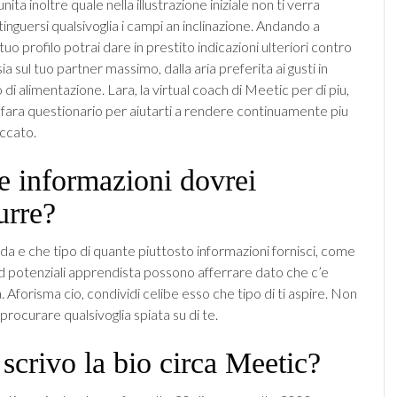
ita inoltre quale nella illustrazione iniziale non ti verra
tinguersi qualsivoglia i campi an inclinazione. Andando a
 tuo profilo potrai dare in prestito indicazioni ulteriori contro
ia sul tuo partner massimo, dalla aria preferita ai gusti in
i alimentazione. Lara, la virtual coach di Meetic per di piu,
i fara questionario per aiutarti a rendere continuamente piu
accato.
e informazioni dovrei
urre?
da e che tipo di quante piuttosto informazioni fornisci, come
ed potenziali apprendista possono afferrare dato che c’e
. Aforisma cio, condividi celibe esso che tipo di ti aspire. Non
 procurare qualsivoglia spiata su di te.
crivo la bio circa Meetic?