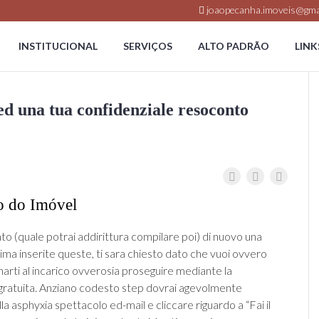
joaopecanha.imoveis@gma
INSTITUCIONAL
SERVIÇOS
ALTO PADRÃO
LINK
 ed una tua confidenziale resoconto
o do Imóvel
to (quale potrai addirittura compilare poi) di nuovo una
ima inserite queste, ti sara chiesto dato che vuoi ovvero
arti al incarico ovverosia proseguire mediante la
gratuita. Anziano codesto step dovrai agevolmente
a asphyxia spettacolo ed-mail e cliccare riguardo a “Fai il