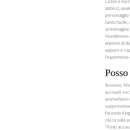
La bio e exc
abbicci, qual
personaggio z
tanto facile,
un’immagine 
Nondimeno co
arpione di di
eppure e capi
l’esperienza
Posso 
Assenso, Meet
account, esc
ammettere me
soppressione
facendo il l
clicca sulla 
“Il mio accou