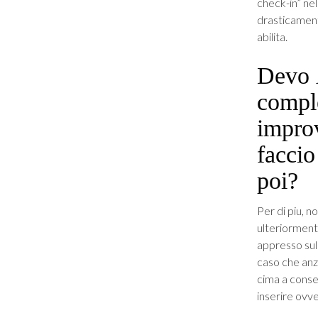
check-in” ne
drasticament
abilita.
Devo
comple
impro
faccio
poi?
Per di piu, n
ulteriormente
appresso sull
caso che anzi
cima a conser
inserire ovv