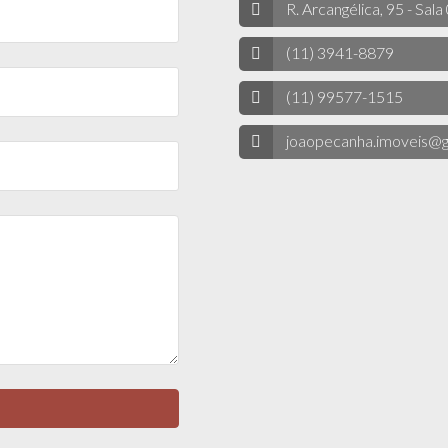
R. Arcangélica, 95 - Sala
(11) 3941-8879
(11) 99577-1515
joaopecanha.imoveis@g