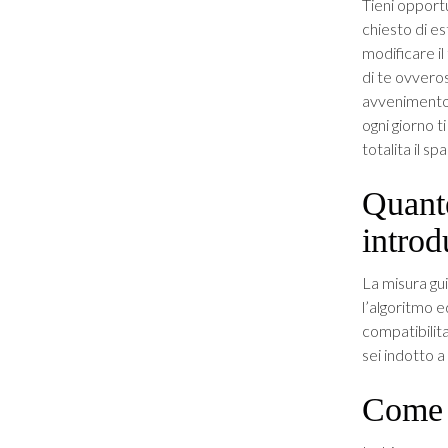
Tieni opportun
chiesto di es
modificare il
di te ovveros
avvenimento d
ogni giorno t
totalita il sp
Quant
introd
La misura gui
l’algoritmo 
compatibilita
sei indotto a
Come s