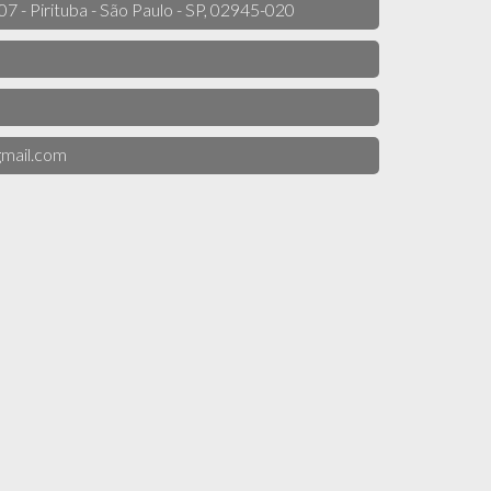
 07 - Pirituba - São Paulo - SP, 02945-020
mail.com