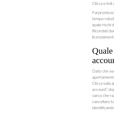
Clicca e indi
Fai prontezz
tempo robotiz
quale rischi 
Ricordati d
licenziament
Quale 
accou
Dato che vuo
apertamente 
Clicca sulla 
account“, do
varco che raz
cancellare to
identificand