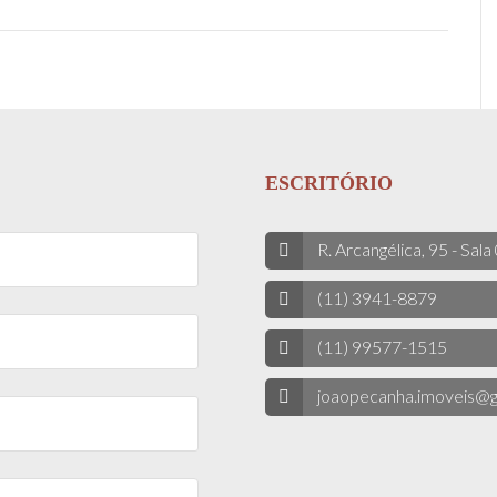
ESCRITÓRIO
R. Arcangélica, 95 - Sala
(11) 3941-8879
(11) 99577-1515
joaopecanha.imoveis@g