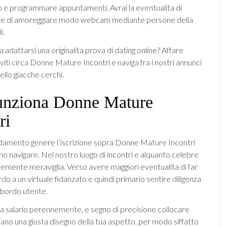
o e programmare appuntamenti. Avrai la eventualita di
 e di amoreggiare modo webcam mediante persone della
i.
 a adattarsi una originalita prova di dating online? Affare
iviti circa Donne Mature Incontri e naviga fra i nostri annunci
ello giacche cerchi.
unziona Donne Mature
ri
amento genere l’iscrizione sopra Donne Mature Incontri
imo navigare. Nel nostro luogo di incontri e alquanto celebre
emente meraviglia. Verso avere maggiori eventualita di far
do a un virtuale fidanzato e quindi primario sentire diligenza
 bordo utente.
a salario perennemente, e segno di precisione collocare
iano una giusta disegno della tua aspetto, per modo siffatto