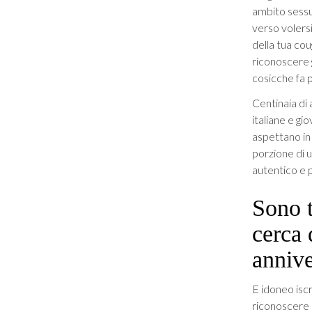
ambito sessu
verso volersi
della tua co
riconoscere g
cosicche fa p
Centinaia di
italiane e gi
aspettano in
porzione di u
autentico e p
Sono t
cerca 
annive
E idoneo isc
riconoscere 