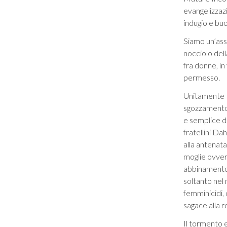
evangelizzazi
indugio e bu
Siamo un’ass
nocciolo dell
fra donne, in
permesso.
Unitamente t
sgozzamento 
e semplice d
fratellini Da
alla antenata
moglie ovvero
abbinamento 
soltanto nel 
femminicidi,
sagace alla 
Il tormento 