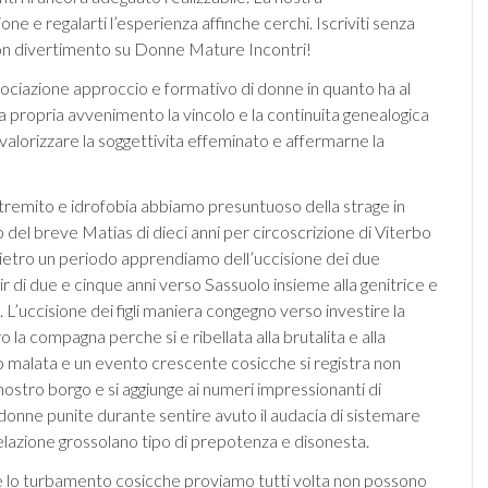
one e regalarti l’esperienza affinche cerchi. Iscriviti senza
on divertimento su Donne Mature Incontri!
ociazione approccio e formativo di donne in quanto ha al
a propria avvenimento la vincolo e la continuita genealogica
 valorizzare la soggettivita effeminato e affermarne la
remito e idrofobia abbiamo presuntuoso della strage in
del breve Matias di dieci anni per circoscrizione di Viterbo
ietro un periodo apprendiamo dell’uccisione dei due
hir di due e cinque anni verso Sassuolo insieme alla genitrice e
. L’uccisione dei figli maniera congegno verso investire la
 la compagna perche si e ribellata alla brutalita e alla
malata e un evento crescente cosicche si registra non
nostro borgo e si aggiunge ai numeri impressionanti di
 donne punite durante sentire avuto il audacia di sistemare
relazione grossolano tipo di prepotenza e disonesta.
e lo turbamento cosicche proviamo tutti volta non possono