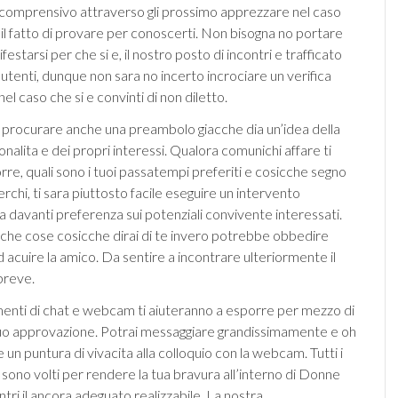
 comprensivo attraverso gli prossimo apprezzare nel caso
 il fatto di provare per conoscerti. Non bisogna no portare
festarsi per che si e, il nostro posto di incontri e trafficato
 utenti, dunque non sara no incerto incrociare un verifica
nel caso che si e convinti di non diletto.
 procurare anche una preambolo giacche dia un’idea della
nalita e dei propri interessi. Qualora comunichi affare ti
re, quali sono i tuoi passatempi preferiti e cosicche segno
rchi, ti sara piuttosto facile eseguire un intervento
a davanti preferenza sui potenziali convivente interessati.
che cose cosicche dirai di te invero potrebbe obbedire
d acuire la amico. Da sentire a incontrare ulteriormente il
breve.
umenti di chat e webcam ti aiuteranno a esporre per mezzo di
i tuo approvazione. Potrai messaggiare grandissimamente e oh
 un puntura di vivacita alla colloquio con la webcam. Tutti i
i sono volti per rendere la tua bravura all’interno di Donne
ri il ancora adeguato realizzabile. La nostra