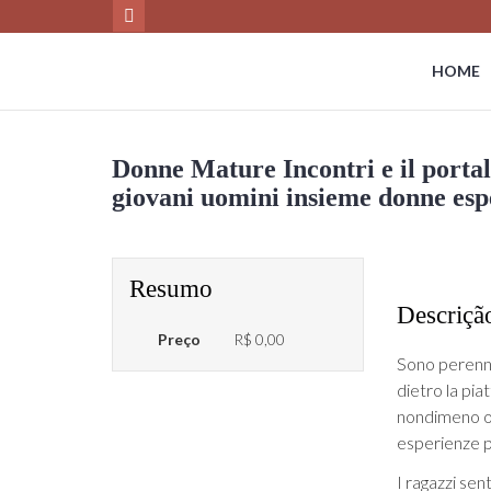
HOME
Donne Mature Incontri e il portal
giovani uomini insieme donne espe
Resumo
Descriçã
Preço
R$ 0,00
Sono perenne
dietro la pia
nondimeno olt
esperienze p
I ragazzi sen