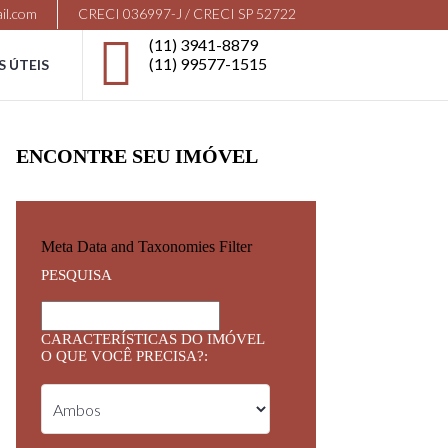
il.com
CRECI 036997-J / CRECI SP 52722
(11) 3941-8879
(11) 99577-1515
S ÚTEIS
ENCONTRE SEU IMÓVEL
Meta Data and Taxonomies Filter
PESQUISA
CARACTERÍSTICAS DO IMÓVEL
O QUE VOCÊ PRECISA?: