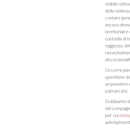
visibile stim
della violenz
contare gener
ancora denso
territoriali e
custodia di t
saggezza, de
ravvicinament
discrezionali
Occorre pien
questione de
un pensiero o
patriarcato.
Dobbiamo sba
del compagni
per cui
datin
adempimento 