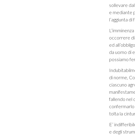
sollevare dal
e mediante p
l’aggiunta di
L’imminenza d
occorrere di
ed all’obblig
da uomo di ene
possiamo ferm
Indubitabilm
di norme, Co
ciascuno agro
manifestament
fallendo nel
confermarlo 
tolta la cintu
E’ indifferi
e degli stru