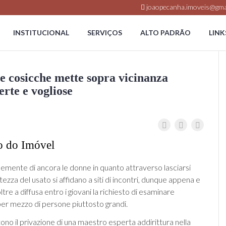
joaopecanha.imoveis@gma
INSTITUCIONAL
SERVIÇOS
ALTO PADRÃO
LINK
e cosicche mette sopra vicinanza
rte e vogliose
o do Imóvel
mente di ancora le donne in quanto attraverso lasciarsi
ttezza del usato si affidano a siti di incontri, dunque appena e
re a diffusa entro i giovani la richiesto di esaminare
er mezzo di persone piuttosto grandi.
tono il privazione di una maestro esperta addirittura nella