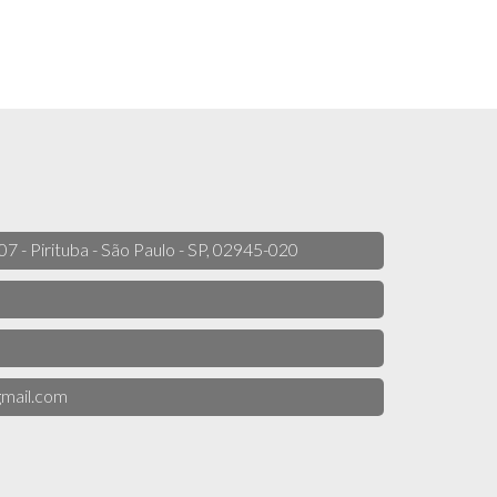
 07 - Pirituba - São Paulo - SP, 02945-020
mail.com