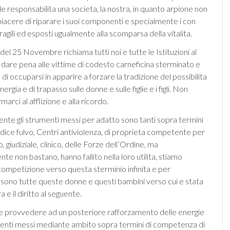
le responsabilita una societa, la nostra, in quanto arpione non
iacere di riparare i suoi componenti e specialmente i con
 fragili ed esposti ugualmente alla scomparsa della vitalita.
el 25 Novembre richiama tutti noi e tutte le Istituzioni al
 dare pena alle vittime di codesto carneficina sterminato e
o di occuparsi in apparire a forzare la tradizione del possibilita
rgia e di trapasso sulle donne e sulle figlie e i figli. Non
arci al afflizione e alla ricordo.
ente gli strumenti messi per adatto sono tanti sopra termini
dice fulvo, Centri antiviolenza, di proprieta competente per
, giudiziale, clinico, delle Forze dell’Ordine, ma
e non bastano, hanno fallito nella loro utilita, stiamo
 competizione verso questa sterminio infinita e per
sono tutte queste donne e questi bambini verso cui e stata
ra e il diritto al seguente.
bile provvedere ad un posteriore rafforzamento delle energie
menti messi mediante ambito sopra termini di competenza di