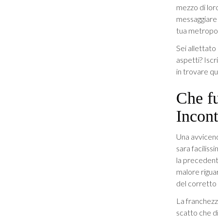
mezzo di lor
messaggiare
tua metropol
Sei allettato
aspetti? Iscr
in trovare qu
Che f
Incont
Una avvicend
sara faciliss
la precedent
malore riguar
del corretto
La franchezz
scatto che d