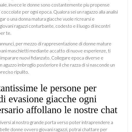
ale, invece le donne sono costantemente piu propense
 coccolate per ogni epoca. Qualora sei un ragazzo alla analisi
ugar o una donna matura giacche vuole ricrearsi e
iovani ragazzi conturbante, codesto e il luogo di incontri
er te.
 annunci, per mezzo di rappresentazione di donne mature
ovani maschietti mediante accatto di nuove esperienze, ti
 imparare nuovi fidanzato. Collegare epoca diverse e
n aguzzo imbroglio posteriore il che razza di si nasconde un
reciso ripulito.
antissime le persone per
di evasione giacche ogni
rsario affollano le nostre chat
riversi al nostro grande porta verso poter intraprendere a
belle donne ovvero giovani ragazzi, potrai chattare per