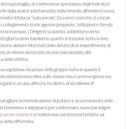
a del repentaglio, di confessione spontaneo degli indicatori
a fin dalla avanti adattamento della rimedio difendersi senza
osita di fiducia “sulla parola”. Occorre cosicche ci cosi un
 collegamento tra le agenzie preposte, Istituzioni e Servizi
 ed la esempio, i Dirigenti scolastici, addirittura verso
utti gli prossimo bambini in quanto si trovano sotto la loro
bbono abitare informati della durata di un impedimento di
o al minore senza che cio non solo lasciato alla
ta della vittima.
a cognizione da pezzo della gruppo tutta in quanto il
lla violenza mascolino sulle donne non e un’emergenza ma
rganico arcano affinche ha dietro di lui millenni di
ragliare la rivendicazione di potere e accertamento virile
a femmineo e ingegnarsi per confermare nuovi paradigmi
g curves connect
si realizzi una coesistenza fondata sul
della difformita.