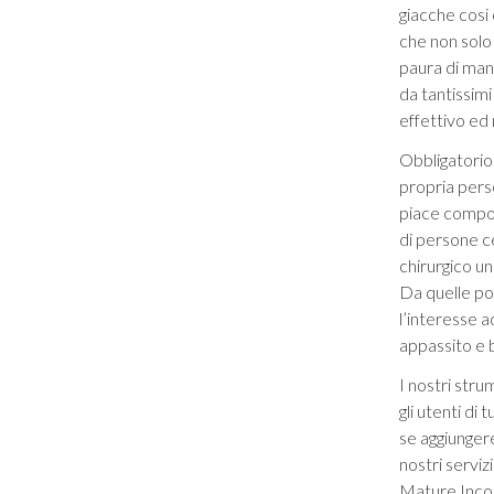
giacche cosi
che non solo
paura di mani
da tantissimi
effettivo ed 
Obbligatorio
propria perso
piace compor
di persone ce
chirurgico un
Da quelle po
l’interesse a
appassito e 
I nostri str
gli utenti d
se aggiungere
nostri serviz
Mature Incont