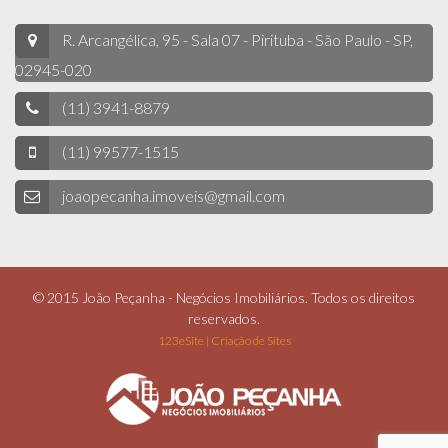
R. Arcangélica, 95 - Sala 07 - Pirituba - São Paulo - SP,
02945-020
(11) 3941-8879
(11) 99577-1515
joaopecanha.imoveis@gmail.com
© 2015 João Peçanha - Negócios Imobiliários. Todos os direitos
reservados.
123eSite | Criação de Sites