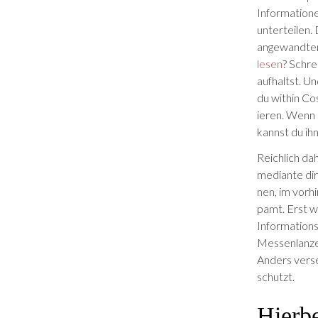
Infor­ma­tio­
unterteilen. 
angewandten 
lesen
? Schre
aufhaltst. Un
du within Co
ieren. Wenn 
kannst du ihn
Reichlich dah
mediante dir 
nen, im vorh
pamt. Erst we
Informations
Mes­sen­lanz
Anders vers
schutzt.
Hierbe