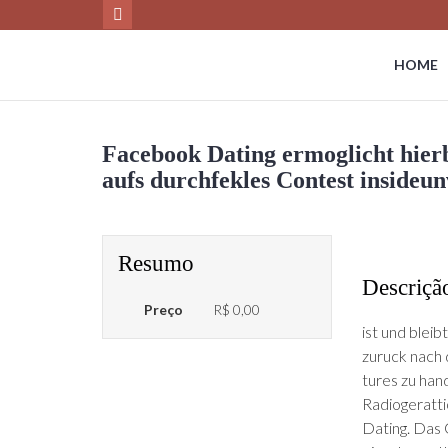
HOME
Face­book Dat­ing ermoglicht hier
aufs durch­fek­les Contest inside
Resumo
Descriçã
Preço
R$ 0,00
ist und ble
zuruck nach 
tures zu han
Radiogerat­ti
Dat­ing. Das 