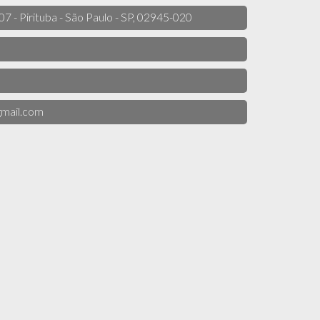
 07 - Pirituba - São Paulo - SP, 02945-020
mail.com