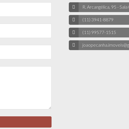
R. Arcangélica, 95 - Sala
(11) 3941-8879
(11) 99577-1515
joaopecanha.imoveis@g