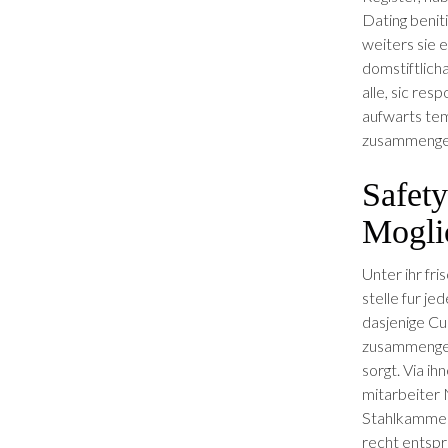
Dat­ing beni
weiters sie e
domstift­lich
alle, sic re
aufwarts temp
zusam­menge­
Safety
Mogli
Unter ihr fr
stelle fur je
dasjenige Cul
zusam­mengest
sorgt. Via ih
mitarbeiter 
Stahlkammer
recht entspr