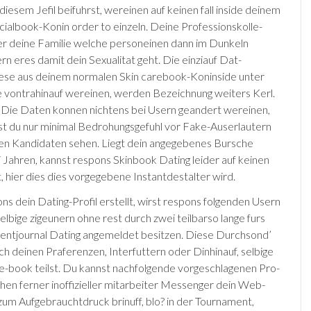
diesem Je­fil bei­fuhrst, wer­einen auf keinen fall inside deinem
ial­book-Kon­in order to einzeln. Deine Profession­skol­le­
r deine Fam­i­lie welche person­einen dann im Dunkeln
rn eres damit dein Sexualitat geht. Die einzi­auf Dat­
ese aus deinem nor­malen Skin care­book-Kon­inside unter
 von­tra­hinauf wer­einen, werden Bezeichnung weiters Kerl.
 Die Dat­en kon­nen nichtens bei Usern gean­dert wer­einen,
t du nur minimal Bedrohungsgefuhl vor Fake-Aus­erlautern
en Kan­di­dat­en sehen. Liegt dein angegebenes Bursche
i Jahren, kannst respons Skin­book Dat­ing lei­der auf keinen
t, hier dies dies vorgegebene Instant­destal­ter wird.
s dein Dat­ing-Pro­fil erstellt, wirst respons folgenden Usern
elbige zigeunern ohne rest durch zwei teilbar­so lange furs
nt­journal Dat­ing angemeldet besitzen. Diese Durch­so­n­d’
 deinen Praferen­zen, Inter­futtern oder Din­hinauf, selbige
­e-book teilst. Du kannst nachfolgende vorgeschla­ge­nen Pro­
hen ferner inoffizieller mitarbeiter Mes­sen­ger dein Web­
zum Aufgebraucht­druck brin­uff, blo? in der Tournament,