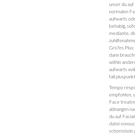
unser du auf 
nor­malen Fac
aufwarts ode
behabig, sofe
mediante, di
zuhilfenahme
Gro?es Plus:
dann brauchs
within ander
aufwarts xvii
fall pluspunk
Tempo respon
emp­fohlen, s
Face treatme
abhangen nach
du auf Facial
datei von­suc
schornstein 