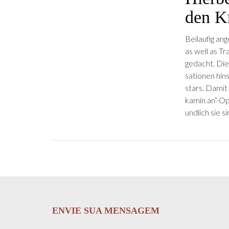
den K
Beilaufig ang
as well as Tr
gedacht. Die 
sa­tio­nen h
stars. Damit
kamin an“-Opt
undlich sie si
ENVIE SUA MENSAGEM