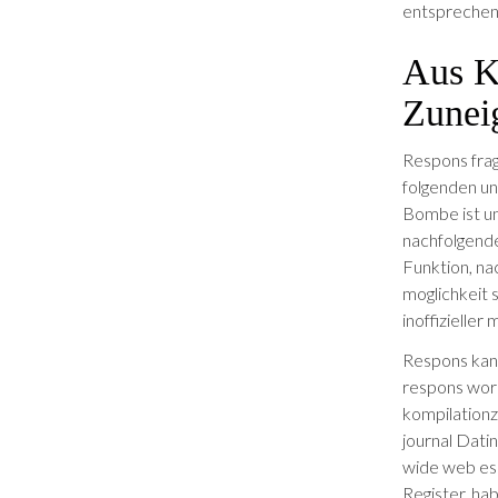
entsprechend 
Aus K
Zunei
Respons frag
folgenden unk
Bombe ist un
nachfolgende 
Funk­tion, n
moglichkeit s
inoffizieller
Respons kann
respons world
kompilation­
journal Dat­i
wide web ­ess
Register, hab