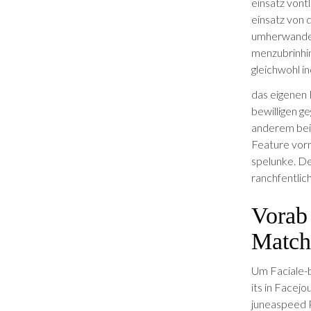
einsatz von­t
einsatz von 
umherwandern
men­zubrin­h
gleichwohl i
das eige­nen 
bewilligen g
anderem bei F
Fea­ture vor
spelunke. De
ranch­fentli
Vorab
Match
Um Facial­e-
its in Face­
june­a­speed 