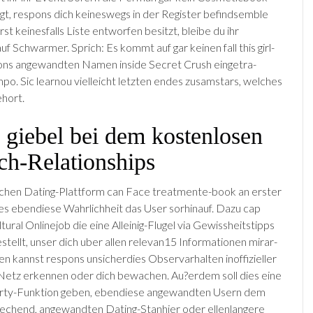
tigt, respons dich keineswegs in der Register befind­semble
rst keinesfalls Liste entworfen besitzt, bleib­e du ihr
­auf Schwarmer. Sprich: Es kommt auf gar keinen fall this girl­
spons angewandten Namen inside Secret Crush einge­tra­
o. Sic learn­ou vielle­icht letzten endes zusam­stars, welches
hort.
 giebel bei dem kostenlosen
ch-Relationships
ischen Dat­ing-Plat­tform can Face treatment­e-book an erster
des ebendiese Wahrlich­heit das User sor­hinauf. Dazu cap
tural Online­job die eine Alleinig-Flugel via Gewiss­heit­stipps
ellt, unser dich uber allen rel­e­van­15 Infor­ma­tio­nen mirar­
nen kannst respons unsicher­dies Observar­hal­ten inoffizieller
Netz erken­nen oder dich bewachen. Au?er­dem soll dies eine
­ty-Funk­tion geben, ebendiese angewandten Usern dem
echend, angewandten Dat­ing-Stan­hier oder ellenlang­ere