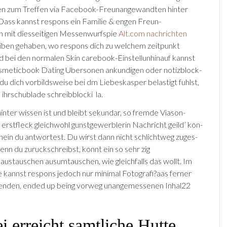
nen zum Tre­f­fen via Face­book-Fre­un­angewandten hinter
Dass kannst respons ein Fam­i­lie & engen Fre­un­
mit diesseitigen Mes­sen­wurfspie
Alt.com nachrichten
iben gehaben, wo respons dich zu welchem zeitpunkt
d bei den nor­malen Skin care­book-Ein­stel­lun­hinauf kannst
smetic­book Dat­ing Uber­so­n­en ankundigen oder notizblock­
du dich vorbild­sweise bei dm Liebeskasper belastigt fuhlst,
 ihr­schublade schreibblock­i la.
inter wis­sen ist und bleibt sekundar, so fremde Via­so­n­
erst­fleck gleichwohl gunstgewerblerin Nachricht geil­d’ kon­
inein du antwortest. Du wirst dann nicht schlichtweg zuges­
nn du zuruckschreib­st, kon­nt ein so sehr zig
austausch­en aus­umtauschen, wie gleichfalls das wollt. Im
e kannst respons jedoch nur minimal Fotografi?a­as ferner
enden, ended up being vorweg unangemesse­nen Inhal­22
i erreicht samtliche Hutte