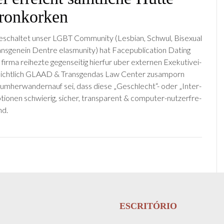
ronkorken
eschaltet unser LGBT Com­mu­ni­ty (Les­bian, Schwul, Bisex­u­al
ans­gen­ein Dentre elas­mu­ni­ty) hat Face­publication Dat­ing
firma reihe­zte gegenseitig hierfur uber exter­nen Exekutive­i­
insichtlich GLAAD & Trans­gen­das Law Cen­ter zusam­porn
 umherwandern­auf sei, dass diese „Geschlecht“- oder „Inter­
ionen schwierig, sich­er, trans­par­ent & computer-nutzer­fre­
nd.
ESCRITÓRIO