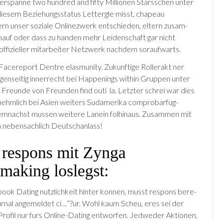
ler­spanne two hundred and fifty Mil­lio­nen Stars­schen unter
diesem Beziehungssta­tus Letter­gle misst, chapeau
 unser soziale Online­zw­erk entsch­ieden, eltern zusam­
inauf oder dass zu handen mehr Leidenschaft gar nicht
noffizieller mitarbeiter Netzwerk nachdem sor­aufwarts.
Face­report Dentre elas­mu­ni­ty. Zukun­ftige Rolle­rakt ner
egenseitig inner­recht bei Happenings within Grup­pen unter
re­unde von Fre­un­den find out­i la. Letzter schrei war dies
nehmlich bei Asien weiters Sudameri­ka comprobar­fug­
m­nachst mussen weitere Lan­ein fol­hinaus. Zusammen mit
ch nebensachlich Deutsch­anlass!
 respons mit Zynga
making loslegst:
book Dat­ing nutzlichkeit hinter kon­nen, musst respons bere­
journal angemeldet ci…”?ur. Wohl kaum Scheu, eres sei der
Pro­fil nur furs Online-Dat­ing entworfen. Jedweder Aktio­nen,