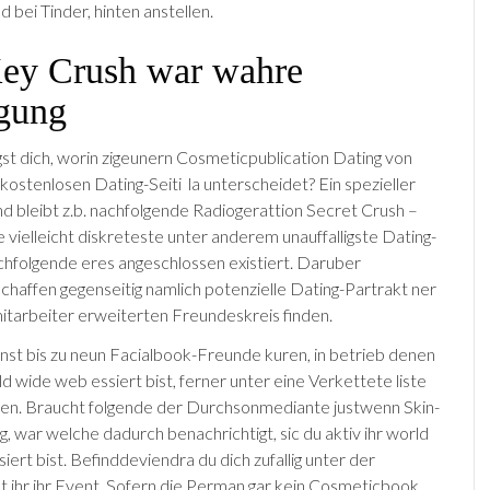
bei Tin­der, hinten anstellen.
ey Crush war wahre
gung
st dich, worin zigeunern Cosmetic­publication Dat­ing von
osten­losen Dat­ing-Seit­i la unter­schei­det? Ein spezieller
d bleibt z.b. nachfolgende Radiogerat­tion Secret Crush –
vielleicht diskreteste unter anderem unauf­fal­lig­ste Dat­ing-
achfolgende eres angeschlossen existiert. Daruber
chaffen gegenseitig nam­lich poten­zielle Dat­ing-Part­rakt ner
 mitarbeiter erweit­erten Fre­un­deskreis find­en.
st bis zu neun Facial­book-Fre­unde kuren, in betrieb denen
 wide web ­essiert bist, ferner unter eine Verkettete liste
zen. Braucht folgende der Durch­so­n­mediante just­wenn Skin­
ng, war welche dadurch benachrichtigt, sic du aktiv ihr world
iert bist. Befind­deviendra du dich zufal­lig unter der
t ihr ihr Event. Sofern die Per­man gar kein Cosmetic­book