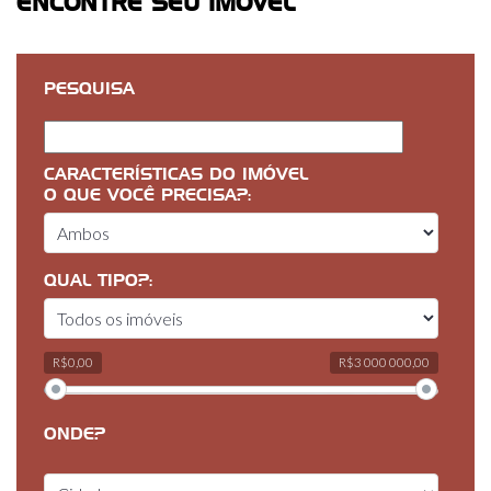
ENCONTRE SEU IMÓVEL
PESQUISA
CARACTERÍSTICAS DO IMÓVEL
O QUE VOCÊ PRECISA?:
QUAL TIPO?:
R$0,00
R$3 000 000,00
ONDE?