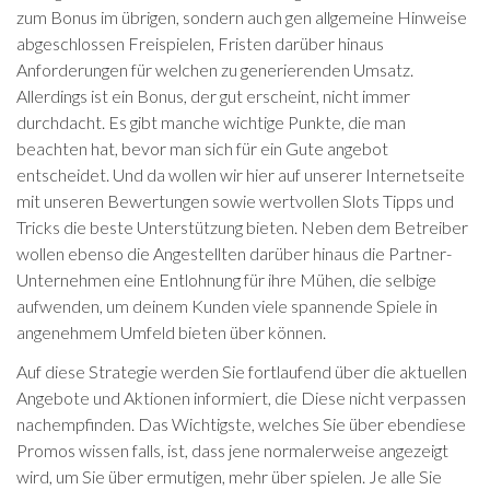
zum Bonus im übrigen, sondern auch gen allgemeine Hinweise
abgeschlossen Freispielen, Fristen darüber hinaus
Anforderungen für welchen zu generierenden Umsatz.
Allerdings ist ein Bonus, der gut erscheint, nicht immer
durchdacht. Es gibt manche wichtige Punkte, die man
beachten hat, bevor man sich für ein Gute angebot
entscheidet. Und da wollen wir hier auf unserer Internetseite
mit unseren Bewertungen sowie wertvollen Slots Tipps und
Tricks die beste Unterstützung bieten. Neben dem Betreiber
wollen ebenso die Angestellten darüber hinaus die Partner-
Unternehmen eine Entlohnung für ihre Mühen, die selbige
aufwenden, um deinem Kunden viele spannende Spiele in
angenehmem Umfeld bieten über können.
Auf diese Strategie werden Sie fortlaufend über die aktuellen
Angebote und Aktionen informiert, die Diese nicht verpassen
nachempfinden. Das Wichtigste, welches Sie über ebendiese
Promos wissen falls, ist, dass jene normalerweise angezeigt
wird, um Sie über ermutigen, mehr über spielen. Je alle Sie