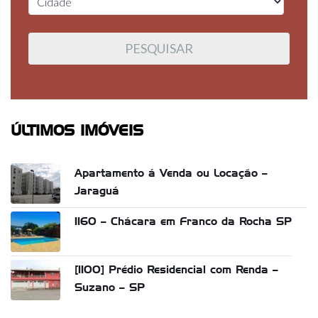
ÚLTIMOS IMÓVEIS
Apartamento á Venda ou Locação –
Jaraguá
1160 – Chácara em Franco da Rocha SP
[1100] Prédio Residencial com Renda –
Suzano – SP