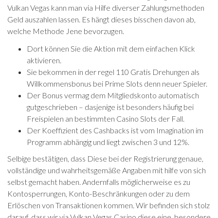
Vulkan Vegas kann man via Hilfe diverser Zahlungsmethoden
Geld auszahlen lassen. Es hängt dieses bisschen davon ab,
welche Methode Jene bevorzugen.
Dort können Sie die Aktion mit dem einfachen Klick
aktivieren.
Sie bekommen in der regel 110 Gratis Drehungen als
Willkommensbonus bei Prime Slots denn neuer Spieler.
Der Bonus vermag dem Mitgliedskonto automatisch
gutgeschrieben – dasjenige ist besonders häufig bei
Freispielen an bestimmten Casino Slots der Fall.
Der Koeffizient des Cashbacks ist vom Imagination im
Programm abhängig und liegt zwischen 3 und 12%.
Selbige bestätigen, dass Diese bei der Registrierung genaue,
vollständige und wahrheitsgemäße Angaben mit hilfe von sich
selbst gemacht haben. Andernfalls möglicherweise es zu
Kontosperrungen, Konto-Beschränkungen oder zu dem
Erlöschen von Transaktionen kommen. Wir befinden sich stolz
darauf, dass wir via Vulkan Vegas Casino diese eine, besondere