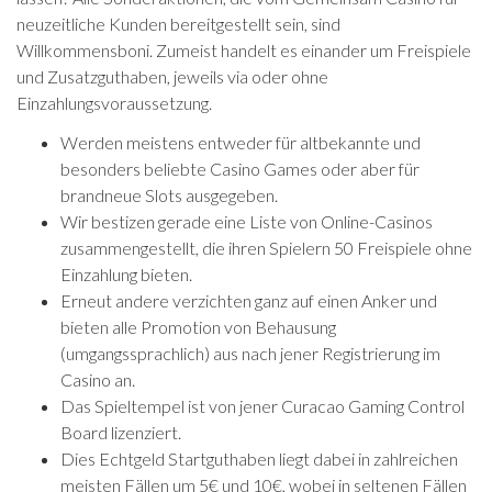
neuzeitliche Kunden bereitgestellt sein, sind
Willkommensboni. Zumeist handelt es einander um Freispiele
und Zusatzguthaben, jeweils via oder ohne
Einzahlungsvoraussetzung.
Werden meistens entweder für altbekannte und
besonders beliebte Casino Games oder aber für
brandneue Slots ausgegeben.
Wir bestizen gerade eine Liste von Online-Casinos
zusammengestellt, die ihren Spielern 50 Freispiele ohne
Einzahlung bieten.
Erneut andere verzichten ganz auf einen Anker und
bieten alle Promotion von Behausung
(umgangssprachlich) aus nach jener Registrierung im
Casino an.
Das Spieltempel ist von jener Curacao Gaming Control
Board lizenziert.
Dies Echtgeld Startguthaben liegt dabei in zahlreichen
meisten Fällen um 5€ und 10€, wobei in seltenen Fällen