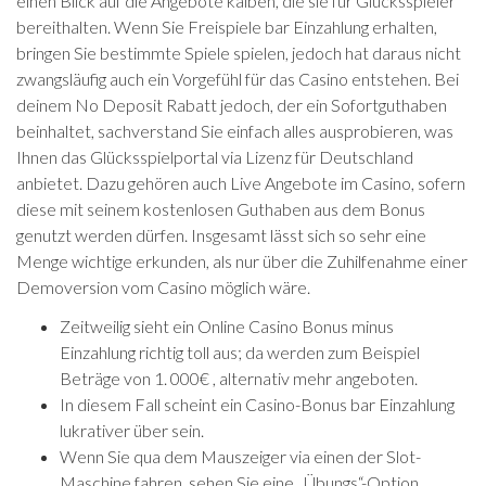
einen Blick auf die Angebote kalben, die sie für Glücksspieler
bereithalten. Wenn Sie Freispiele bar Einzahlung erhalten,
bringen Sie bestimmte Spiele spielen, jedoch hat daraus nicht
zwangsläufig auch ein Vorgefühl für das Casino entstehen. Bei
deinem No Deposit Rabatt jedoch, der ein Sofortguthaben
beinhaltet, sachverstand Sie einfach alles ausprobieren, was
Ihnen das Glücksspielportal via Lizenz für Deutschland
anbietet. Dazu gehören auch Live Angebote im Casino, sofern
diese mit seinem kostenlosen Guthaben aus dem Bonus
genutzt werden dürfen. Insgesamt lässt sich so sehr eine
Menge wichtige erkunden, als nur über die Zuhilfenahme einer
Demoversion vom Casino möglich wäre.
Zeitweilig sieht ein Online Casino Bonus minus
Einzahlung richtig toll aus; da werden zum Beispiel
Beträge von 1. 000€ , alternativ mehr angeboten.
In diesem Fall scheint ein Casino-Bonus bar Einzahlung
lukrativer über sein.
Wenn Sie qua dem Mauszeiger via einen der Slot-
Maschine fahren, sehen Sie eine „Übungs“-Option.