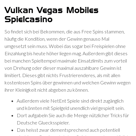
Vulkan Vegas Mobiles
Spielcasino
So findet sich bei Bekommen, die aus Free Spins stammen,
häufig die Kondition, wenn der Gewinn genauso Mal
umgesetzt sein muss. Wobei das sogar bei Freispielen ohne
Einzahlung bis heute höher liegen mag. Außerdem gibt dieses
bei manchen Spieltempel maximale Einsatzlimits zum vorteil
von Drehung oder dieser maximal auszahlbare Gewinn ist
limitiert. Dieses gibt nichts Frustrierenderes, als mit allen
kostenlosen Spins über gewinnen und welchen Gewinn wegen
ihrer Kleinigkeit nicht abgeben zu können.
Außerdem viele NetEnt Spiele sind direkt zugänglich
und könnten mit Spielgeld unendlich viel gespielt sein.
Dort aufgabeln Sie auch die Menge nützlicher Tricks für
Deutsche Gluecksspieler.
Das heisst zwar dementsprechend auch potentiell