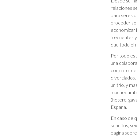
Desde su inic
relaciones s
para seres q
proceder sob
economizar 
frecuentes y
que todo el 
Por todo est
una colabora
conjunto met
divorciados,
un trio, y ma
muchedumbre 
(hetero, gays
Espana.
En caso de q
sencillos, s
pagina sobre