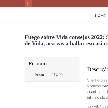
HOME
Fuego sobre Vida consejos 2022: S
de Vida, aca vas a hallar eso asi
Resumo
Descriçã
Preço
R$ 0,00
Si estas tra
y mucho mas
cuanto pendi
interesado en
La web Fuego