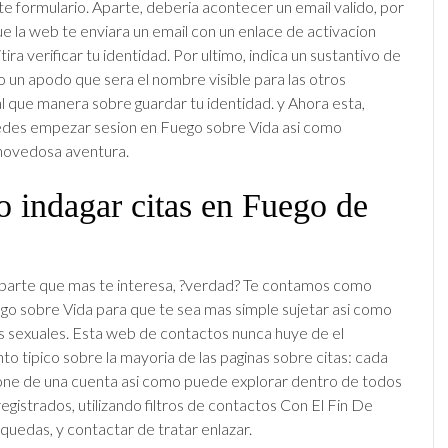
ste formulario. Aparte, deberia acontecer un email valido, por
e la web te enviara un email con un enlace de activacion
ira verificar tu identidad. Por ultimo, indica un sustantivo de
 un apodo que sera el nombre visible para las otros
ual que manera sobre guardar tu identidad. y Ahora esta,
des empezar sesion en Fuego sobre Vida asi­ como
novedosa aventura.
 indagar citas en Fuego de
la parte que mas te interesa, ?verdad? Te contamos como
go sobre Vida para que te sea mas simple sujetar asi­ como
s sexuales. Esta web de contactos nunca huye de el
to tipico sobre la mayoria de las paginas sobre citas: cada
one de una cuenta asi­ como puede explorar dentro de todos
registrados, utilizando filtros de contactos Con El Fin De
squedas, y contactar de tratar enlazar.