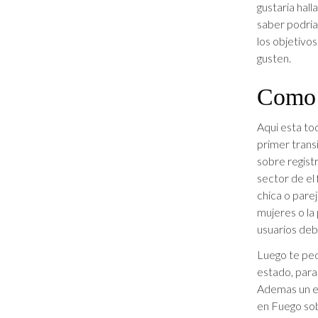
gustaria hal
saber podri­a
los objetivos
gusten.
Como 
Aqui esta tod
primer transi
sobre regist
sector de el
chica o pare
mujeres o la
usuarios deb
Luego te ped
estado, para 
Ademas un em
en Fuego sob