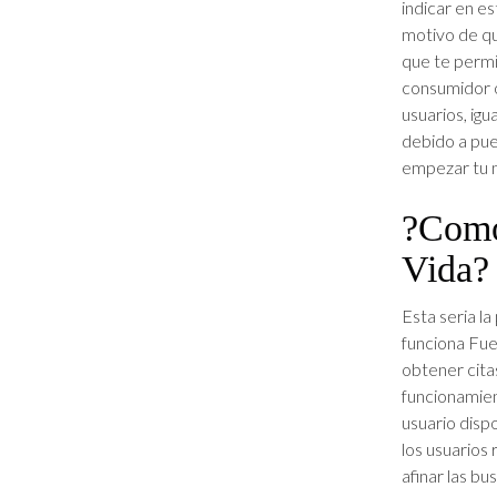
indicar en e
motivo de qu
que te permit
consumidor o
usuarios, ig
debido a pue
empezar tu 
?Como
Vida?
Esta seri­a 
funciona Fue
obtener cita
funcionamien
usuario disp
los usuarios 
afinar las bu