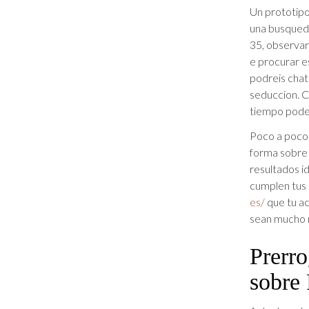
Un prototipo
una busqueda
35, observar
e procurar e
podreis chat
seduccion. C
tiempo podeis
Poco a poco 
forma sobre 
resultados id
cumplen tus 
es/
que tu ac
sean mucho m
Prerro
sobre