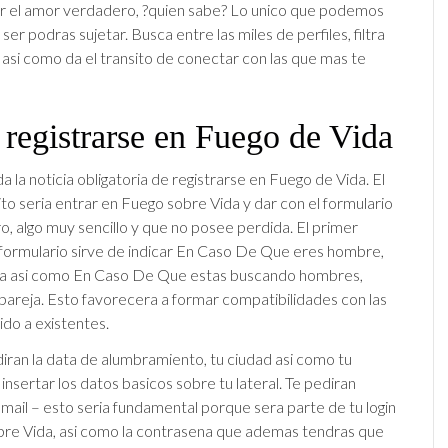
lar el amor verdadero, ?quien sabe? Lo unico que podemos
 ser podras sujetar. Busca entre las miles de perfiles, filtra
 asi­ como da el transito de conectar con las que mas te
registrarse en Fuego de Vida
a la noticia obligatoria de registrarse en Fuego de Vida. El
to seri­a entrar en Fuego sobre Vida y dar con el formulario
ro, algo muy sencillo y que no posee perdida. El primer
 formulario sirve de indicar En Caso De Que eres hombre,
ja asi­ como En Caso De Que estas buscando hombres,
 pareja. Esto favorecera a formar compatibilidades con las
ido a existentes.
iran la data de alumbramiento, tu ciudad asi­ como tu
insertar los datos basicos sobre tu lateral. Te pediran
ail – esto seri­a fundamental porque sera parte de tu login
re Vida, asi como la contrasena que ademas tendras que