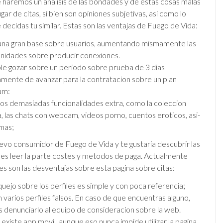
haremos un analisis de las bondades y de estas cosas malas
gar de citas, si bien son opiniones subjetivas, asi­ como lo
decidas tu similar. Estas son las ventajas de Fuego de Vida:
una gran base sobre usuarios, aumentando mismamente las
nidades sobre producir conexiones.
ble gozar sobre un periodo sobre prueba de 3 dias
amente de avanzar para la contratacion sobre un plan
um:
s demasiadas funcionalidades extra, como la coleccion
a, las chats con webcam, videos porno, cuentos eroticos, asi­
mas;
uevo consumidor de Fuego de Vida y te gustaria descubrir las
es leer la parte costes y metodos de paga. Actualmente
s son las desventajas sobre esta pagina sobre citas:
quejo sobre los perfiles es simple y con poca referencia;
n varios perfiles falsos. En caso de que encuentras alguno,
 denunciarlo al equipo de consideracion sobre la web.
 existe app movil, aunque eso nunca impide utilizar la pagina