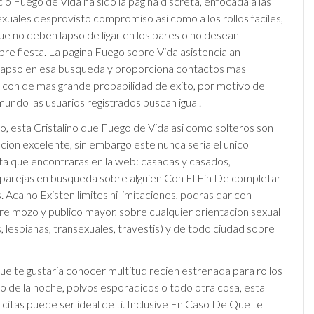
io Fuego de Vida ha sido la pagina discreta, enfocada a las
exuales desprovisto compromiso asi­ como a los rollos faciles,
ue no deben lapso de ligar en los bares o no desean
re fiesta.
La pagina Fuego sobre Vida asistencia an
lapso en esa busqueda y proporciona contactos mas
 con de mas grande probabilidad de exito, por motivo de
mundo las usuarios registrados buscan igual.
o, esta Cristalino que Fuego de Vida asi­ como solteros son
cion excelente, sin embargo este nunca seri­a el unico
a que encontraras en la web: casadas y casados,
 parejas en busqueda sobre alguien Con El Fin De completar
s. Aca no Existen limites ni limitaciones, podras dar con
mozo y publico mayor, sobre cualquier orientacion sexual
, lesbianas, transexuales, travestis) y de todo ciudad sobre
ue te gustaria conocer multitud recien estrenada para rollos
exo de la noche, polvos esporadicos o todo otra cosa, esta
 citas puede ser ideal de ti. Inclusive En Caso De Que te