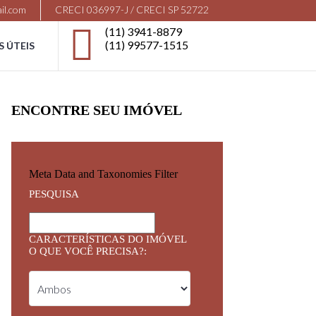
il.com
CRECI 036997-J / CRECI SP 52722
(11) 3941-8879
(11) 99577-1515
S ÚTEIS
ENCONTRE SEU IMÓVEL
Meta Data and Taxonomies Filter
PESQUISA
CARACTERÍSTICAS DO IMÓVEL
O QUE VOCÊ PRECISA?: