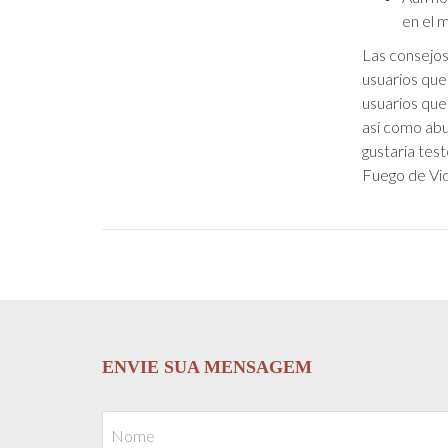
en el m
Las consejos
usuarios que 
usuarios que 
asi­ como ab
gustaria test
Fuego de Vid
ENVIE SUA MENSAGEM