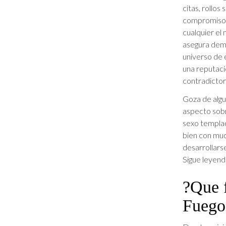
citas, rollos
compromiso. 
cualquier el 
asegura dema
universo de 
una reputaci
contradictori
Goza de algun
aspecto sob
sexo templad
bien con muc
desarrollarse
Sigue leyend
?Que f
Fuego