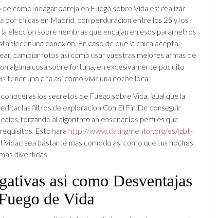
 de como indagar pareja en Fuego sobre Vida es: realizar
 por chicas en Madrid, con perduracion entre los 25 y los
 la eleccion sobre hembras que encajan en esos parametros
stablecer una conexion. En caso de que la chica acepta,
ear, cambiar fotos asi­ como usar vuestras mejores armas de
on alguna cosa sobre fortuna, en excesivamente poquito
 tener una cita asi­ como vivir una noche loca.
conoceras los secretos de Fuego sobre Vida, igual que la
editar las filtros de exploracion Con El Fin De conseguir
eales, forzando al algoritmo an ensenar los perfiles que
requisitos. Esto hara
http://www.datingmentor.org/es/lgbt-
tividad sea bastante mas comodo asi­ como que tus noches
as divertidas.
gativas asi­ como Desventajas
 Fuego de Vida