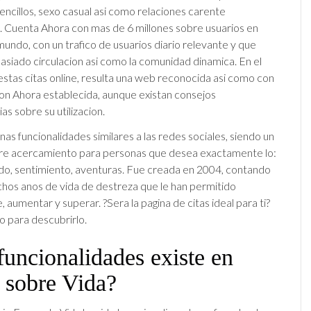
 sencillos, sexo casual asi­ como relaciones carente
Cuenta Ahora con mas de 6 millones sobre usuarios en
mundo, con un trafico de usuarios diario relevante y que
siado circulacion asi­ como la comunidad dinamica. En el
estas citas online, resulta una web reconocida asi­ como con
on Ahora establecida, aunque existan consejos
as sobre su utilizacion.
as funcionalidades similares a las redes sociales, siendo un
re acercamiento para personas que desea exactamente lo:
o, sentimiento, aventuras. Fue creada en 2004, contando
hos anos de vida de destreza que le han permitido
, aumentar y superar. ?Sera la pagina de citas ideal para ti?
o para descubrirlo.
uncionalidades existe en
 sobre Vida?