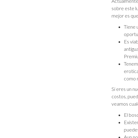
Actualmente 
sobre este lu
mejor es que 
Tiene 
oportu
Es via
antigu
Premi
Tenemo
erotic
como 
Si eres un n
costos, pued
veamos cuale
El bos
Existe
puedes
Aun no