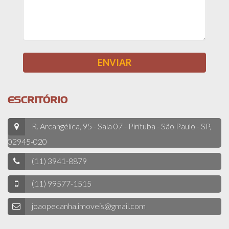
ESCRITÓRIO
R. Arcangélica, 95 - Sala 07 - Pirituba - São Paulo - SP,
02945-020
(11) 3941-8879
(11) 99577-1515
joaopecanha.imoveis@gmail.com