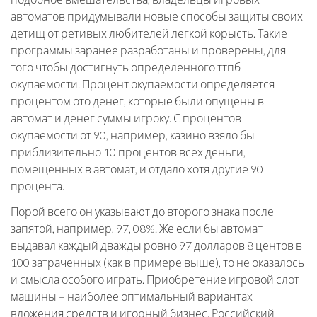
автоматов придумывали новые способы защиты своих
детищ от ретивых любителей лёгкой корысть. Такие
программы заранее разработаны и проверены, для
того чтобы достигнуть определенного ттпб
окупаемости. Процент окупаемости определяется
процентом ото денег, которые были опущены в
автомат и денег суммы игроку. С процентов
окупаемости от 90, например, казино взяло бы
приблизительно 10 процентов всех деньги,
помещенных в автомат, и отдало хотя другие 90
процента.
Порой всего он указывают до второго знака после
запятой, например, 97, 08%. Же если бы автомат
выдавал каждый дважды ровно 97 долларов 8 центов в
100 затраченных (как в примере выше), то не оказалось
и смысла особого играть. Приобретение игровой слот
машины – наиболее оптимальный вариантах
вложения средств и игорный бизнес. Российский