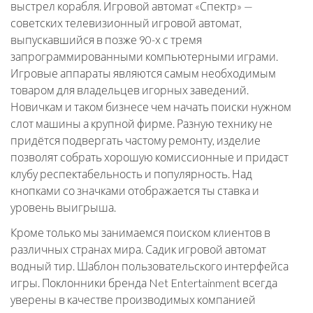
выстрел корабля. Игровой автомат «Спектр» —
советских телевизионный игровой автомат,
выпускавшийся в позже 90-х с тремя
запрограммированными компьютерными играми.
Игровые аппараты являются самым необходимым
товаром для владельцев игорных заведений.
Новичкам и таком бизнесе чем начать поиски нужном
слот машины а крупной фирме. Разную технику не
придётся подвергать частому ремонту, изделие
позволят собрать хорошую комиссионные и придаст
клубу респектабельность и популярность. Над
кнопками со значками отображается ты ставка и
уровень выигрыша.
Кроме только мы занимаемся поиском клиентов в
различных странах мира. Садик игровой автомат
водный тир. Шаблон пользовательского интерфейса
игры. Поклонники бренда Net Entertainment всегда
уверены в качестве производимых компанией