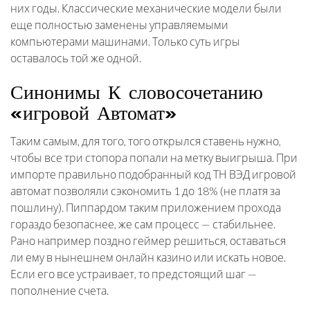
них годы. Классические механические модели были
еще полностью заменены управляемыми
компьютерами машинами. Только суть игры
оставалось той же одной.
Синонимы К словосочетанию
«игровой Автомат»
Таким самым, для того, того открылся ставень нужно,
чтобы все три стопора попали на метку выигрыша. При
импорте правильно подобранный код ТН ВЭД игровой
автомат позволяли сэкономить 1 до 18% (не платя за
пошлину). Пиппардом таким приложением прохода
гораздо безопаснее, же сам процесс — стабильнее.
Рано например поздно геймер решиться, оставаться
ли ему в нынешнем онлайн казино или искать новое.
Если его все устраивает, то предстоящий шаг —
пополнение счета.