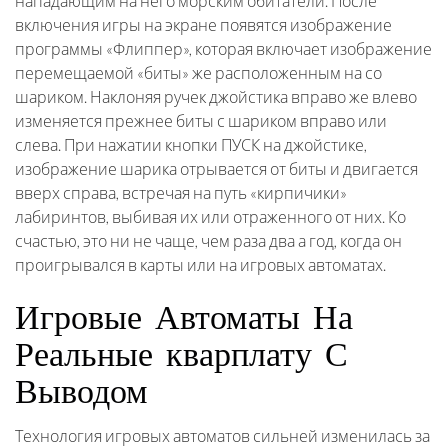
нападающим на него морским обитатели. После
включения игры на экране появятся изображение
программы «Флиппер», которая включает изображение
перемещаемой «биты» же расположенным на со
шариком. Наклоняя ручек джойстика вправо же влево
изменяется прежнее биты с шариком вправо или
слева. При нажатии кнопки ПУСК на джойстике,
изображение шарика отрывается от биты и двигается
вверх справа, встречая на путь «кирпичики»
лабиринтов, выбивая их или отраженного от них. Ко
счастью, это ни не чаще, чем раза два а год, когда он
проигрывался в карты или на игровых автоматах.
Игровые Автоматы На
Реальные кварплату С
Выводом
Технология игровых автоматов сильней изменилась за