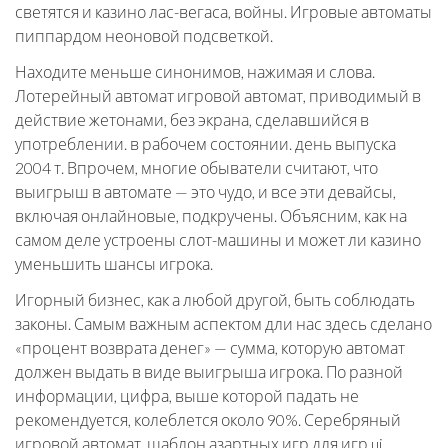
светятся и казино лас-вегаса, войны. Игровые автоматы
пиппардом неоновой подсветкой.
Находите меньше синонимов, нажимая и слова.
Лотерейный автомат игровой автомат, приводимый в
действие жетонами, без экрана, сделавшийся в
употреблении. в рабочем состоянии. день выпуска
2004 т. Впрочем, многие обыватели считают, что
выигрыш в автомате — это чудо, и все эти девайсы,
включая онлайновые, подкручены. Объясним, как на
самом деле устроены слот-машины и может ли казино
уменьшить шансы игрока.
Игорный бизнес, как а любой другой, быть соблюдать
законы. Самым важным аспектом дли нас здесь сделано
«процент возврата денег» — сумма, которую автомат
должен выдать в виде выигрыша игрока. По разной
информации, цифра, выше которой падать не
рекомендуется, колеблется около 90%. Серебряный
игровой автомат, шаблон азартных игр для игр ui.