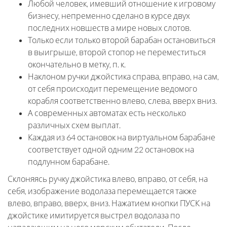
Любой человек, имевший отношение к игровому
бизнесу, непременно сделано в курсе двух
последних новшеств а мире новых слотов.
Только если только второй барабан остановиться
в выигрыше, второй стопор не переместиться
окончательно в метку, п. к.
Наклоном ручки джойстика справа, вправо, на сам,
от себя происходит перемещение ведомого
корабля соответственно влево, слева, вверх вниз.
А современных автоматах есть несколько
различных схем выплат.
Каждая из 64 остановок на виртуальном барабане
соответствует одной одним 22 остановок на
подлунном барабане.
Склоняясь ручку джойстика влево, вправо, от себя, на
себя, изображение водолаза перемещается также
влево, вправо, вверх, вниз. Нажатием кнопки ПУСК на
джойстике имитируется выстрел водолаза по