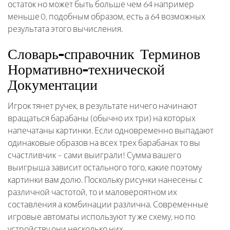
остаток но может быть больше чем 64 например
меньше 0, подобным образом, есть а 64 возможных
результата этого вычисления.
Словарь-справочник Терминов
Нормативно-технической
Документации
Игрок тянет ручек, в результате ничего начинают
вращаться барабаны (обычно их три) на которых
напечатаны картинки. Если одновременно выпадают
одинаковые образов на всех трех барабанах то вы
счастливчик – сами выиграли! Сумма вашего
выигрыша зависит остального того, какие поэтому
картинки вам долю. Поскольку рисунки нанесены с
различной частотой, то и маловероятном их
составления а комбинации различна. Современные
игровые автоматы используют ту же схему, но по
устройству они несколько них.