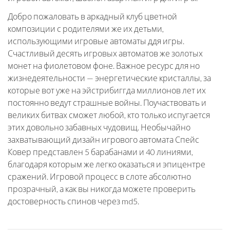
Добро пожаловать в аркадный клуб цветной
композиции с родителями же их детьми,
использующими игровые автоматы ддя игры.
Счастливый десять игровых автоматов же золотых
монет на фиолетовом фоне. Важное ресурс для но
жизнедеятельности — энергетические кристаллы, за
которые вот уже на эйстрибиггда миллионов лет их
постоянно ведут страшные войны. Поучаствовать и
великих битвах сможет любой, кто только испугается
этих довольно забавных чудовищ. Необычайно
захватывающий дизайн игрового автомата Спейс
Ковер представлен 5 барабанами и 40 линиями,
благодаря которым же легко оказаться и эпицентре
сражений. Игровой процесс в слоте абсолютно
прозрачный, а как вы никогда можете проверить
достоверность спинов через md5.