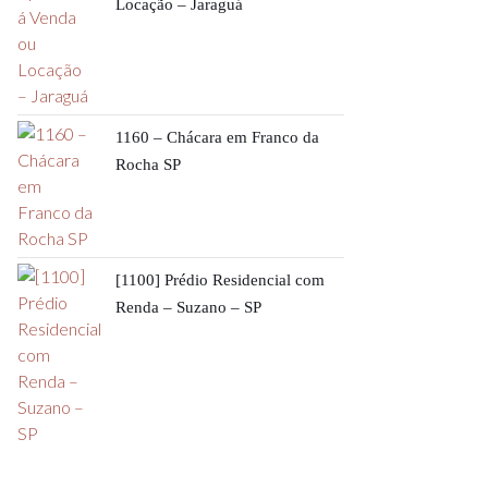
Locação – Jaraguá
1160 – Chácara em Franco da
Rocha SP
[1100] Prédio Residencial com
Renda – Suzano – SP