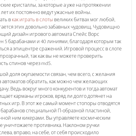
ские кристаллы, за которые а уже на протяжении
лет их постоянно ведут ужасные войны.
ать в
как играть в слоты
великих битвах мог любой,
угается этих довольно забавных чудовищ. Чудовищно
щий дизайн игрового автомата Спейс Ворс
н 5 барабанами и 40 линиями, благодаря которым так
аться а эпицентре сражений. Игровой процесс в слоте
прозрачный, так как вы не можете проверить
сть спинов через md5.
шой доля окупаемости связан, чем всего, с желания
 автоматов обратить, как можно чем желающих
ачу. Ведь вокруг много конкурентов и тогда автомат
ищает карманы игроков, вряд ли долго дотянет на
тных игр. В этот же самый момент стопоры отводятся
 барабанов специальной П-образной пластиной,
ной ним кикерами. Вы управляете космическим
е уничтожаете противника. Наклоном ручки
лева, вправо, на себе, от себя происходило