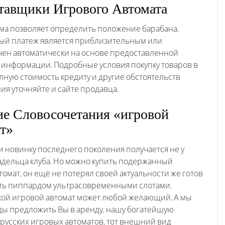
тавщики Игрового Автомата
ема позволяет определить положение барабана.
ый платеж является приблизительным или
ен автоматически на основе предоставленной
информации. Подробные условия покупку товаров в
олную стоимость кредиту и другие обстоятельств
ия уточняйте и сайте продавца.
ие Словосочетания «игровой
т»
 новинку последнего поколения получается не у
адельца клуба. Но можно купить подержанный
томат, он ещё не потерял своей актуальности же готов
ть пиппардом ультрасовременными слотами.
акой игровой автомат может любой желающий. А мы
ды предложить Вы в аренду, нашу богатейшую
русских игровых автоматов, тот внешний вид