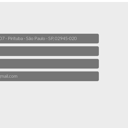
 07 - Pirituba - São Paulo - SP, 02945-020
mail.com