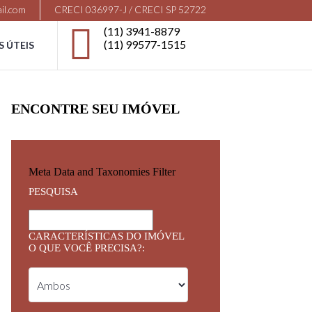
il.com
CRECI 036997-J / CRECI SP 52722
(11) 3941-8879
(11) 99577-1515
S ÚTEIS
ENCONTRE SEU IMÓVEL
Meta Data and Taxonomies Filter
PESQUISA
CARACTERÍSTICAS DO IMÓVEL
O QUE VOCÊ PRECISA?: