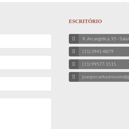
ESCRITÓRIO
R. Arcangélica, 95 - Sala
(11) 3941-8879
(11) 99577-1515
joaopecanha.imoveis@g