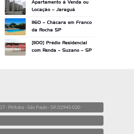
Apartamento á Venda ou
Locação – Jaraguá
1160 – Chácara em Franco
da Rocha SP
[1100] Prédio Residencial
com Renda – Suzano – SP
 07 - Pirituba - São Paulo - SP, 02945-020