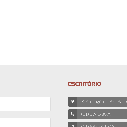
ESCRITÓRIO
R. Arcangélica, 95 - Sala
(11) 3941-8879
(11) 99577-1515