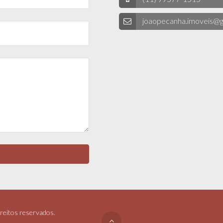
joaopecanha.imoveis@g
reitos reservados.