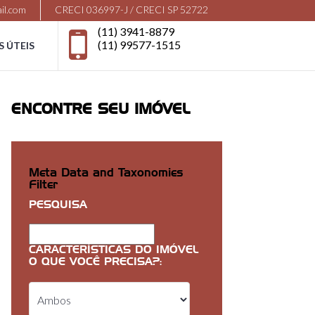
il.com
CRECI 036997-J / CRECI SP 52722
(11) 3941-8879
(11) 99577-1515
S ÚTEIS
ENCONTRE SEU IMÓVEL
Meta Data and Taxonomies
Filter
PESQUISA
CARACTERÍSTICAS DO IMÓVEL
O QUE VOCÊ PRECISA?: