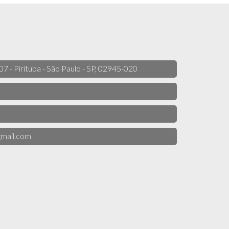
 07 - Pirituba - São Paulo - SP, 02945-020
mail.com