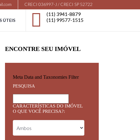
il.com
CRECI 036997-J / CRECI SP 52722
(11) 3941-8879
(11) 99577-1515
S ÚTEIS
ENCONTRE SEU IMÓVEL
Meta Data and Taxonomies Filter
PESQUISA
CARACTERÍSTICAS DO IMÓVEL
O QUE VOCÊ PRECISA?: