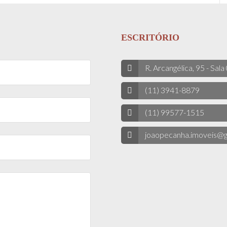
ESCRITÓRIO
R. Arcangélica, 95 - Sala
(11) 3941-8879
(11) 99577-1515
joaopecanha.imoveis@g