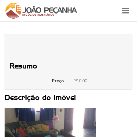
Toggl
navig
WhatsApp Image 2021-03-29 at
16.22.52
Resumo
Preço
R$ 0,00
Descrição do Imóvel