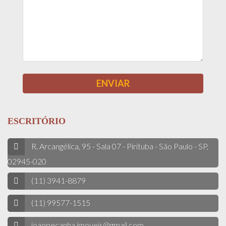
ESCRITÓRIO
R. Arcangélica, 95 - Sala 07 - Pirituba - São Paulo - SP,
02945-020
(11) 3941-8879
(11) 99577-1515
joaopecanha.imoveis@gmail.com