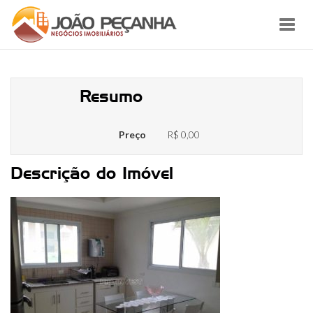
Toggl
navig
0455_6
Resumo
Preço
R$ 0,00
Descrição do Imóvel