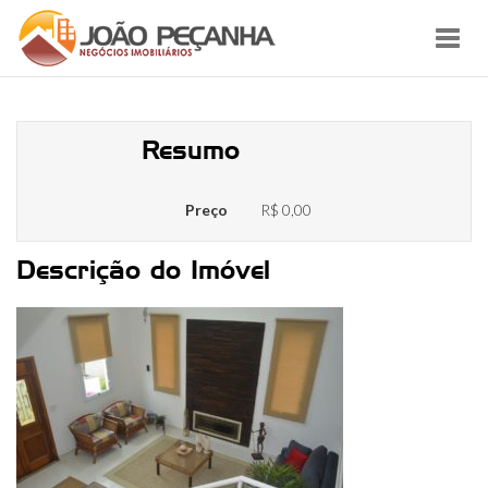
Toggl
navig
0455_62
Resumo
Preço
R$ 0,00
Descrição do Imóvel