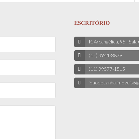
ESCRITÓRIO
R. Arcangélica, 95 - Sala
(11) 3941-8879
(11) 99577-1515
joaopecanha.imoveis@g