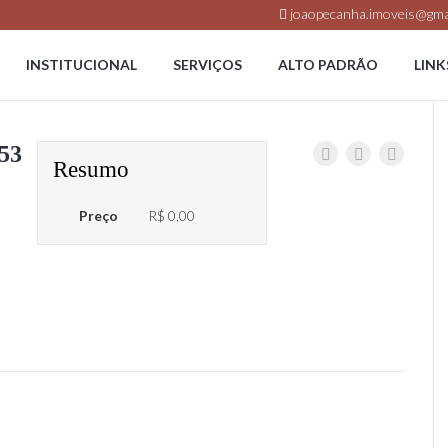
joaopecanha.imoveis@gma
INSTITUCIONAL
SERVIÇOS
ALTO PADRÃO
LINK
53
Resumo
Preço
R$ 0,00