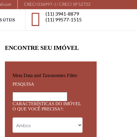
il.com
CRECI 036997-J / CRECI SP 52722
(11) 3941-8879
(11) 99577-1515
S ÚTEIS
ENCONTRE SEU IMÓVEL
Meta Data and Taxonomies Filter
PESQUISA
CARACTERÍSTICAS DO IMÓVEL
O QUE VOCÊ PRECISA?: