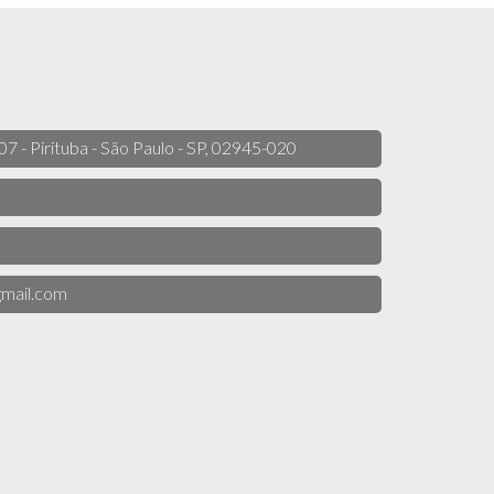
 07 - Pirituba - São Paulo - SP, 02945-020
mail.com