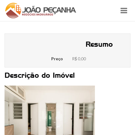
Toggl
navig
RBimovel01_MG_4567
Resumo
Preço
R$ 0,00
Descrição do Imóvel