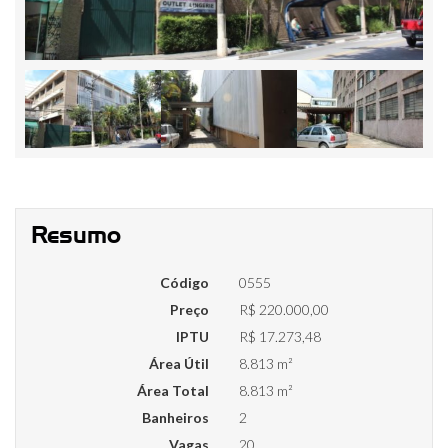
Resumo
Código
0555
Preço
R$ 220.000,00
IPTU
R$ 17.273,48
Área Útil
8.813 m²
Área Total
8.813 m²
Banheiros
2
Vagas
20