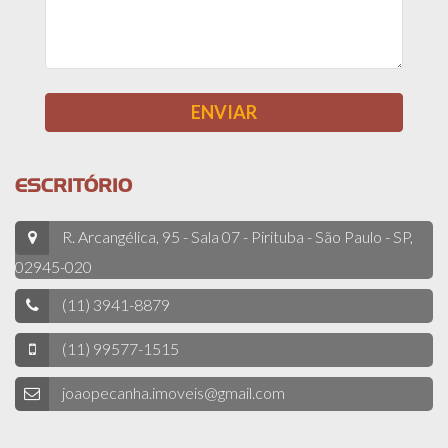
ESCRITÓRIO
R. Arcangélica, 95 - Sala 07 - Pirituba - São Paulo - SP,
02945-020
(11) 3941-8879
(11) 99577-1515
joaopecanha.imoveis@gmail.com