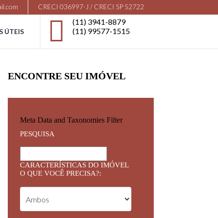
il.com
CRECI 036997-J / CRECI SP 52722
(11) 3941-8879
(11) 99577-1515
S ÚTEIS
ENCONTRE SEU IMÓVEL
Meta Data and Taxonomies Filter
PESQUISA
CARACTERÍSTICAS DO IMÓVEL
O QUE VOCÊ PRECISA?: