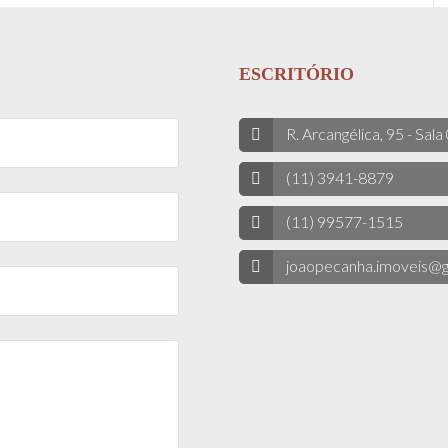
ESCRITÓRIO
R. Arcangélica, 95 - Sala
(11) 3941-8879
(11) 99577-1515
joaopecanha.imoveis@g