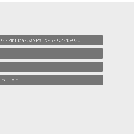
 07 - Pirituba - São Paulo - SP, 02945-020
mail.com