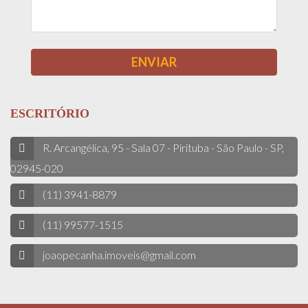
ESCRITÓRIO
R. Arcangélica, 95 - Sala 07 - Pirituba - São Paulo - SP,
02945-020
(11) 3941-8879
(11) 99577-1515
joaopecanha.imoveis@gmail.com