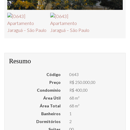
Resumo
Código
0643
Preço
R$ 250.000,00
Condomínio
R$ 400,00
Área Útil
68 m²
Área Total
68 m²
Banheiros
1
Dormitórios
2
Suítes
00