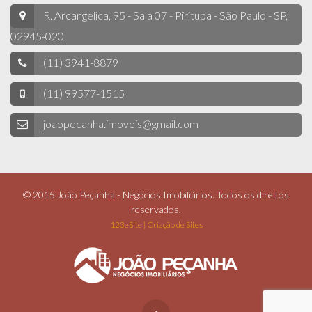
R. Arcangélica, 95 - Sala 07 - Pirituba - São Paulo - SP,
02945-020
(11) 3941-8879
(11) 99577-1515
joaopecanha.imoveis@gmail.com
© 2015 João Peçanha - Negócios Imobiliários. Todos os direitos
reservados.
123eSite | Criação de Sites