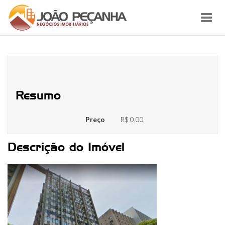
Toggl
navig
Fachada – Ed. Novo São Paulo
Resumo
Preço
R$ 0,00
Descrição do Imóvel