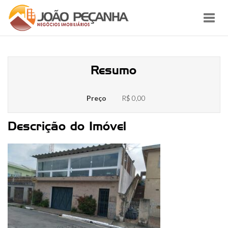
Toggl
navig
2457106064
Resumo
Preço
R$ 0,00
Descrição do Imóvel